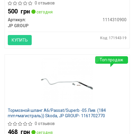
0 отзывов
500
грн
сегодня
Артикул:
1114310900
JP GROUP
Код: 171943-19
КУПИТЬ
Топ продаж
Тормозной шланг A6/Passat/Superb -05 Лив. (184
mm+магистраль)) Skoda, JP GROUP- 1161702770
0 отзывов
468
грн
сегодня