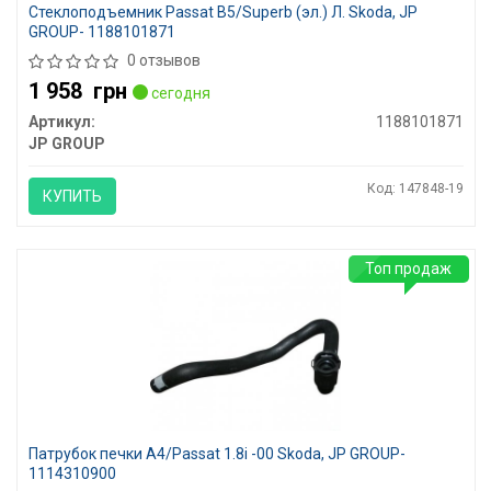
Стеклоподъемник Passat B5/Superb (эл.) Л. Skoda, JP
GROUP- 1188101871
0 отзывов
1 958
грн
сегодня
Артикул:
1188101871
JP GROUP
Код: 147848-19
КУПИТЬ
Топ продаж
Патрубок печки A4/Passat 1.8i -00 Skoda, JP GROUP-
1114310900