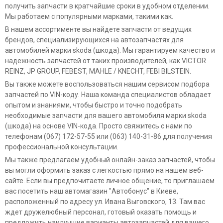
получить запчасти в кратчайшие сроки в удобном отделении.
Мы работаем с популярными марками, такими как.
В нашем ассортименте вы найдете запчасти от ведущих
брендов, специализирующихся на автозапчастях для
автомобилей марки skoda (шкода). Мы гарантируем качество и
надежность запчастей от таких производителей, как VICTOR
REINZ, JP GROUP, FEBEST, MAHLE / KNECHT, FEBI BILSTEIN.
Вы также можете воспользоваться нашим сервисом подбора
запчастей по VIN-коду. Наша команда специалистов обладает
опытом и знаниями, чтобы быстро и точно подобрать
необходимые запчасти для вашего автомобиля марки skoda
(шкода) на основе VIN-кода. Просто свяжитесь с нами по
телефонам (067) 172-57-55 или (063) 140-31-86 для получения
профессиональной консультации.
Мы также предлагаем удобный онлайн-заказ запчастей, чтобы
вы могли оформить заказ с легкостью прямо на нашем веб-
сайте. Если вы предпочитаете личное общение, то приглашаем
вас посетить наш автомагазин "Автобонус" в Киеве,
расположенный по адресу ул. Ивана Выговского, 13. Там вас
ждет дружелюбный персонал, готовый оказать помощь и
предложить наилучшие варианты автозапчастей для вашего