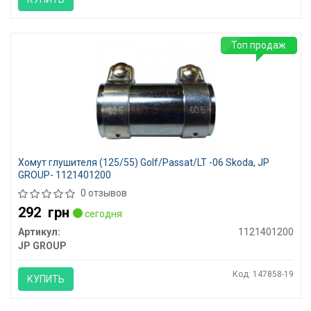
Топ продаж
Хомут глушителя (125/55) Golf/Passat/LT -06 Skoda, JP
GROUP- 1121401200
0 отзывов
292
грн
сегодня
Артикул:
1121401200
JP GROUP
Код: 147858-19
КУПИТЬ