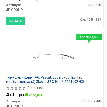
Артикул:
1161702770
JP GROUP
Код: 104844-19
КУПИТЬ
Топ продаж
Тормозной шланг A6/Passat/Superb -05 Пр. (190
mm+магистраль)) Skoda, JP GROUP- 1161702780
0 отзывов
470
грн
сегодня
Артикул:
1161702780
JP GROUP