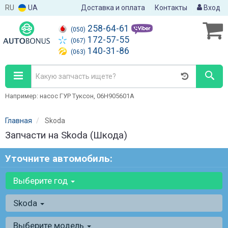
RU
UA
Доставка и оплата
Контакты
Вход
258-64-61
(050)
172-57-55
(067)
140-31-86
(063)
Например: насос ГУР Туксон, 06H905601A
Главная
Skoda
Запчасти на Skoda (Шкода)
Уточните автомобиль:
Выберите год
Skoda
Выберите модель