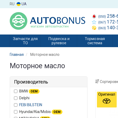
RU
UA
258-
(050)
172-
(067)
140-
(063)
Запчасти для
Подвеска и
Тормозная
ТО
рулевое
система
Главная
Моторное масло
Моторное масло
Производитель
Сортировк
BMW
OEM
Оригинал
Delphi
FEBI BILSTEIN
Hyundai/Kia/Mobis
OEM