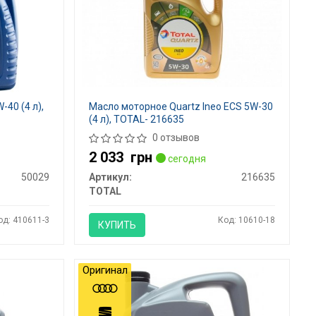
40 (4 л),
Масло моторное Quartz Ineo ECS 5W-30
(4 л), TOTAL- 216635
0 отзывов
2 033
грн
сегодня
50029
Артикул:
216635
TOTAL
од: 410611-3
Код: 10610-18
КУПИТЬ
Оригинал