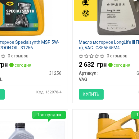
торное Specialsynth MSP 5W-
Масло моторное LongLife III F
 KROON OIL- 31256
л), VAG- GS55545M4
0 отзывов
0 отзывов
грн
2 632
грн
сегодня
сегодня
31256
Артикул:
L
VAG
Код: 152978-4
Ь
КУПИТЬ
Топ продаж
Т