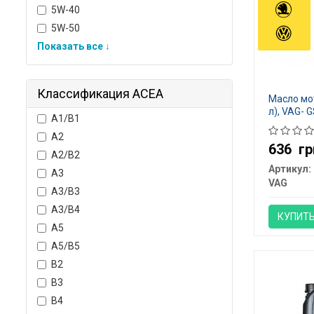
5W-40
5W-50
Показать все ↓
Классификация ACEA
Масло мот
л), VAG-
A1/B1
A2
636
гр
A2/B2
Артикул:
A3
VAG
A3/B3
A3/B4
КУПИТ
A5
A5/B5
B2
B3
B4