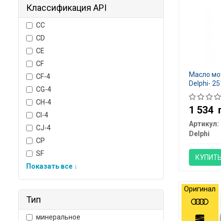
Классификация API
CC
CD
CE
CF
Масло мот
CF-4
Delphi- 2
CG-4
CH-4
1 534
CI-4
Артикул:
CJ-4
Delphi
CP
SF
КУПИТ
Показать все ↓
Оригинал
Тип
минеральное