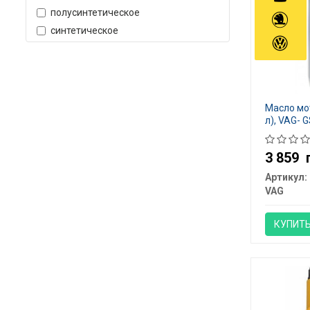
полусинтетическое
синтетическое
Масло мот
л), VAG-
3 859
Артикул:
VAG
КУПИТ