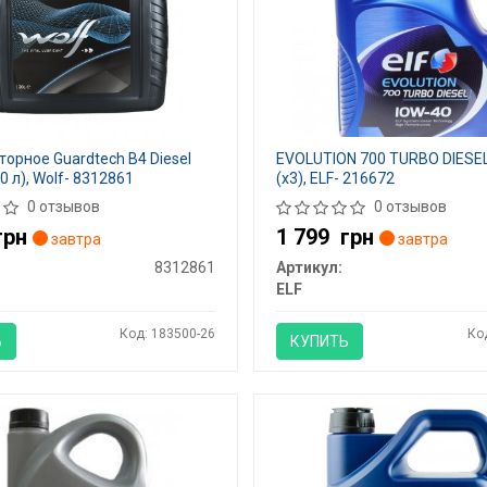
орное Guardtech B4 Diesel
EVOLUTION 700 TURBO DIESE
0 л), Wolf- 8312861
(x3), ELF- 216672
0 отзывов
0 отзывов
грн
1 799
грн
завтра
завтра
8312861
Артикул:
ELF
Код: 183500-26
Ко
Ь
КУПИТЬ