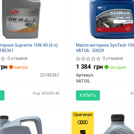
орное Supreme 15W-40 (4 л),
Масло моторное SynTech 10W-
5185361
VATOIL- 50029
0 отзывов
0 отзывов
грн
1 384
грн
завтра
сегодня
25185361
Артикул:
VATOIL
Код: 603200-44
К
Ь
КУПИТЬ
Оригинал