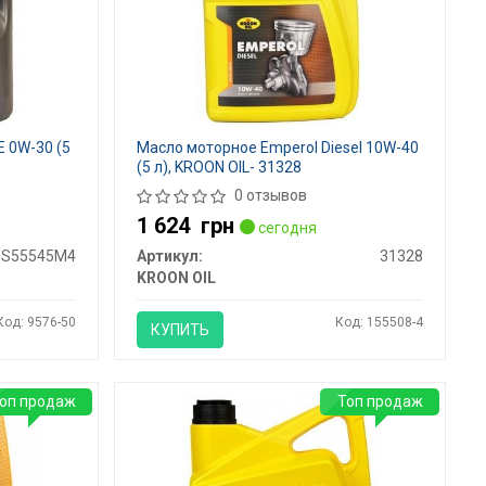
E 0W-30 (5
Масло моторное Emperol Diesel 10W-40
(5 л), KROON OIL- 31328
0 отзывов
1 624
грн
сегодня
GS55545M4
Артикул:
31328
KROON OIL
Код: 9576-50
Код: 155508-4
КУПИТЬ
оп продаж
Топ продаж