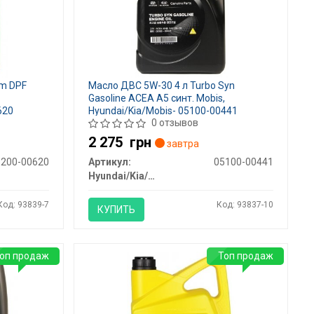
um DPF
Масло ДВС 5W-30 4 л Turbo Syn
Gasoline ACEA A5 синт. Mobis,
620
Hyundai/Kia/Mobis- 05100-00441
0 отзывов
2 275
грн
завтра
5200-00620
Артикул:
05100-00441
Hyundai/Kia/Mobis
Код: 93839-7
Код: 93837-10
КУПИТЬ
оп продаж
Топ продаж