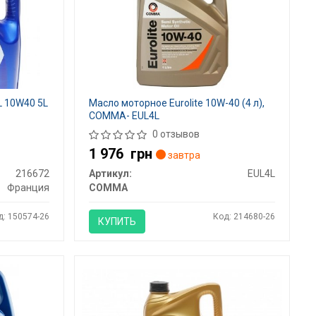
L 10W40 5L
Масло моторное Eurolite 10W-40 (4 л),
COMMA- EUL4L
0 отзывов
1 976
грн
завтра
216672
Артикул:
EUL4L
Франция
COMMA
д: 150574-26
Код: 214680-26
КУПИТЬ