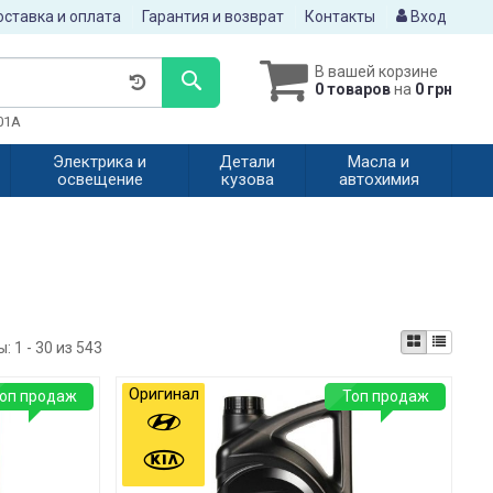
ставка и оплата
Гарантия и возврат
Контакты
Вход
В вашей корзине
0 товаров
на
0 грн
601A
Электрика и
Детали
Масла и
освещение
кузова
автохимия
ы:
1 - 30 из 543
Оригинал
оп продаж
Топ продаж