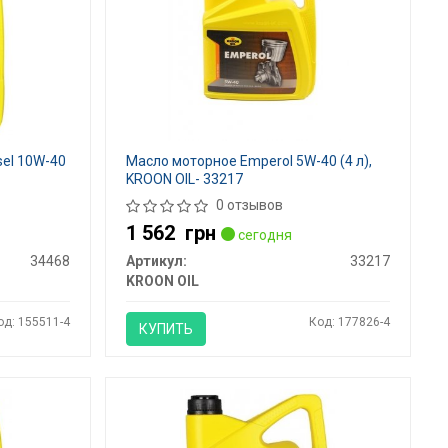
sel 10W-40
Масло моторное Emperol 5W-40 (4 л),
KROON OIL- 33217
0 отзывов
1 562
грн
сегодня
34468
Артикул:
33217
KROON OIL
од: 155511-4
Код: 177826-4
КУПИТЬ