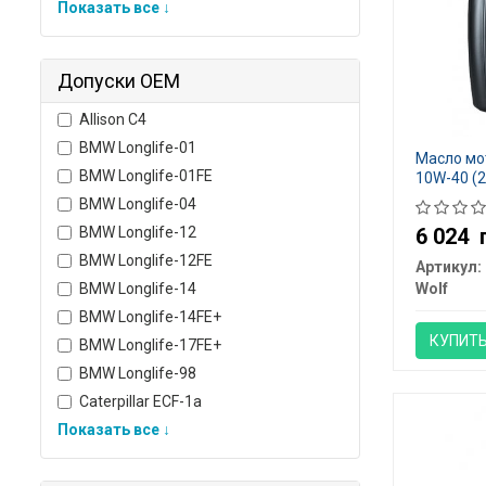
Показать все ↓
Допуски OEM
Allison C4
BMW Longlife-01
Масло мот
BMW Longlife-01FE
10W-40 (2
BMW Longlife-04
BMW Longlife-12
6 024
BMW Longlife-12FE
Артикул:
BMW Longlife-14
Wolf
BMW Longlife-14FE+
КУПИТ
BMW Longlife-17FE+
BMW Longlife-98
Caterpillar ECF-1a
Показать все ↓