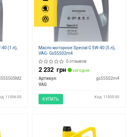
40 (1 л),
Масло моторное Special G 5W-40 (5 л),
VAG- Gs55502m4
0 отзывов
2 232
грн
сегодня
GS55505M2
Артикул:
gs55502m4
VAG
од: 11056-50
Код: 11055-50
КУПИТЬ