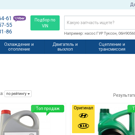
До
64-61
Подбор по
57-55
VIN
31-86
Например: насос ГУР Туксон, 06H905
Охлаждение и
Двигатель и
Сцепление и
отопление
выхлоп
трансмиссия
а:
по рейтингу
Результат
Оригинал
Топ продаж
Т