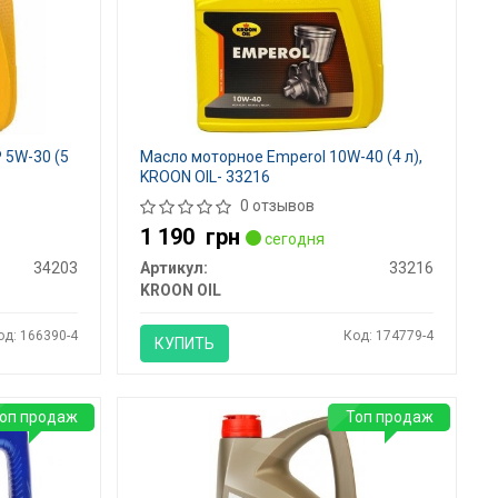
 5W-30 (5
Масло моторное Emperol 10W-40 (4 л),
KROON OIL- 33216
0 отзывов
1 190
грн
сегодня
34203
Артикул:
33216
KROON OIL
од: 166390-4
Код: 174779-4
КУПИТЬ
оп продаж
Топ продаж