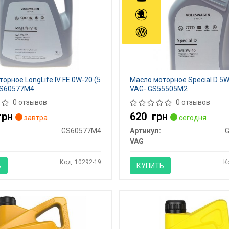
орное LongLife IV FE 0W-20 (5
Масло моторное Special D 5W-
 GS60577M4
VAG- GS55505M2
0 отзывов
0 отзывов
грн
620
грн
завтра
сегодня
GS60577M4
Артикул:
VAG
Код: 10292-19
К
Ь
КУПИТЬ