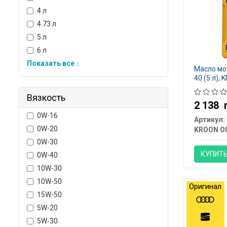
4 л
4.73 л
5 л
6 л
Показать все ↓
Масло мо
40 (5 л),
Вязкость
2 138
0W-16
Артикул:
0W-20
KROON OI
0W-30
КУПИТ
0W-40
10W-30
10W-50
Оригинал
15W-50
5W-20
5W-30