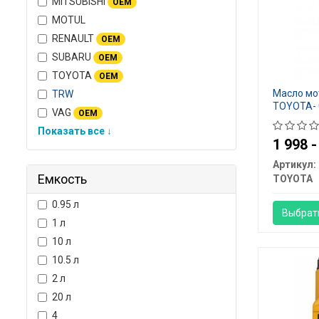
MITSUBISHI
OEM
MOTUL
RENAULT
OEM
SUBARU
OEM
TOYOTA
OEM
Масло мот
TRW
TOYOTA- 
VAG
OEM
Показать все ↓
1 998 
Артикул:
Емкость
TOYOTA
0.95 л
Выбрат
1 л
10 л
10.5 л
2 л
20 л
4