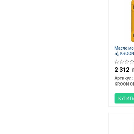
Масло мо
л), KROON
2 312
Артикул:
KROON OI
КУПИТ