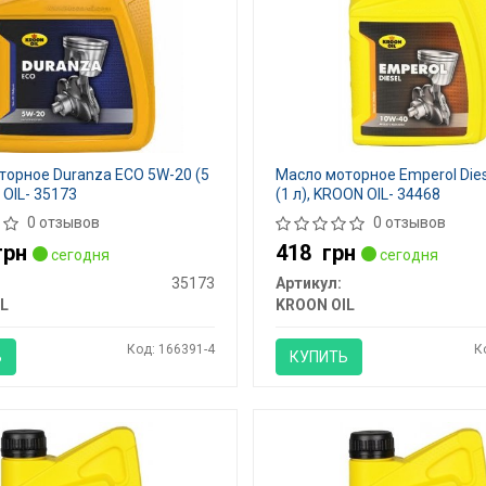
торное Duranza ECO 5W-20 (5
Масло моторное Emperol Die
 OIL- 35173
(1 л), KROON OIL- 34468
0 отзывов
0 отзывов
грн
418
грн
сегодня
сегодня
35173
Артикул:
L
KROON OIL
Код: 166391-4
К
Ь
КУПИТЬ