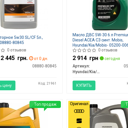
Масло ДВС 5W-30 6 л Premi
орное 5w30 SL/CF 5л.,
Diesel ACEA C3 синт. Mobis,
08880-80845
Hyundai/Kia/Mobis- 05200-00
0 отзывов
0 отзывов
- 2 445
грн.
2 914
грн
от 0 дн.
сегодня
08880-80845
Артикул:
0
Hyundai/Kia/Mobis
Код: 21961
ь цену
КУПИТЬ
Оригинал
Топ продаж
Т