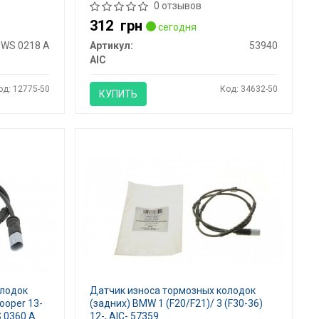
0 отзывов
312
грн
сегодня
WS 0218 A
Артикул:
53940
AIC
од: 12775-50
Код: 34632-50
КУПИТЬ
олодок
Датчик износа тормозных колодок
ooper 13-
(задних) BMW 1 (F20/F21)/ 3 (F30-36)
 0360 A
12-, AIC- 57359