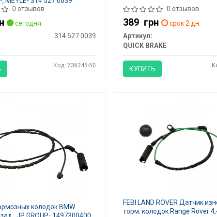
-, MEYLE- 314 527 0039
0 отзывов
0 отзывов
н
389
грн
сегодня
срок 2 дн.
314 527 0039
Артикул:
QUICK BRAKE
Код: 736245-50
К
Ь
КУПИТЬ
FEBI LAND ROVER Датчик изн
ормозных колодок BMW
торм. колодок Range Rover 4,4
 зад., JP GROUP- 1497300400