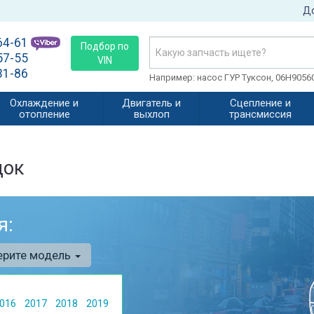
До
64-61
Подбор по
57-55
VIN
31-86
Например: насос ГУР Туксон, 06H905
Охлаждение и
Двигатель и
Сцепление и
отопление
выхлоп
трансмиссия
док
я:
ерите модель
016
2017
2018
2019