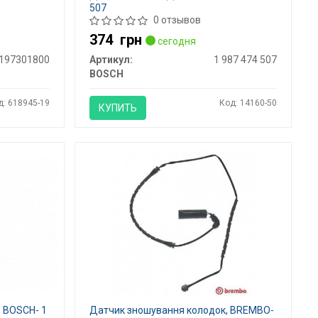
507
0 отзывов
374
грн
сегодня
197301800
Артикул:
1 987 474 507
BOSCH
д: 618945-19
Код: 14160-50
КУПИТЬ
 BOSCH- 1
Датчик зношування колодок, BREMBO-