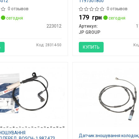
3012
1197301800
0 отзывов
0 отзывов
179
грн
сегодня
сегодня
223012
Артикул:
1
JP GROUP
Код: 28314-50
Ко
Ь
КУПИТЬ
ЗНОШУВАННЯ
Датчик зношування колодок,
.ПЕРЕД, BOSCH- 1 987 473