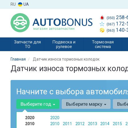
RU
UA
258-
(050)
172-
(067)
140-
(063)
Запчасти для
Подвеска и
Тормозная
ТО
рулевое
система
Главная
Датчик износа тормозных колодок
Датчик износа тормозных коло
Начните с выбора автомобил
Выберите год
Выберите марку
Выб
2020
2020
2010
2010
2011
2012
2013
2014
2015
2