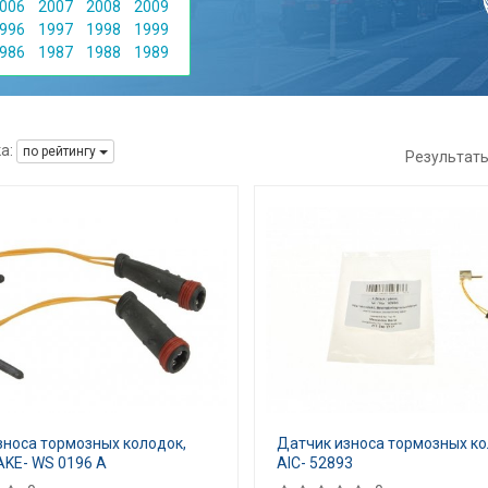
006
2007
2008
2009
996
1997
1998
1999
986
1987
1988
1989
а:
по рейтингу
Результат
зноса тормозных колодок,
Датчик износа тормозных ко
AKE- WS 0196 A
AIC- 52893