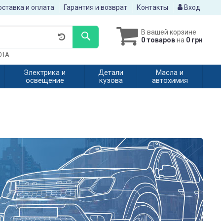
ставка и оплата
Гарантия и возврат
Контакты
Вход
В вашей корзине
0 товаров
на
0 грн
601A
Электрика и
Детали
Масла и
освещение
кузова
автохимия