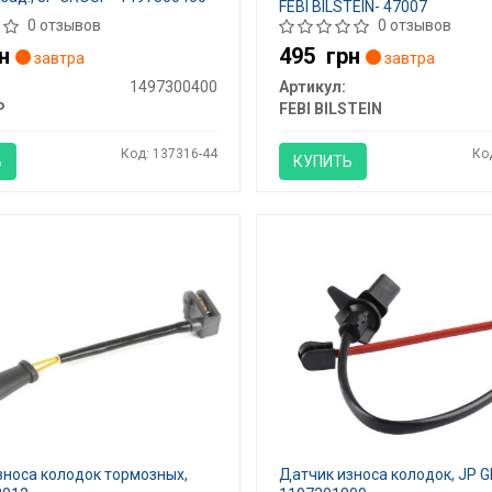
FEBI BILSTEIN- 47007
0 отзывов
0 отзывов
н
495
грн
завтра
завтра
1497300400
Артикул:
P
FEBI BILSTEIN
Код: 137316-44
Ко
Ь
КУПИТЬ
зноса колодок тормозных,
Датчик износа колодок, JP 