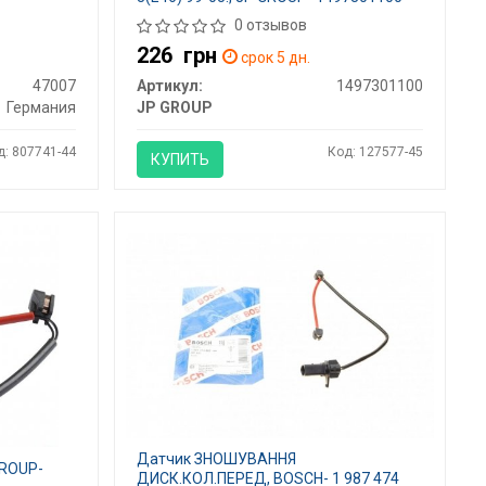
0 отзывов
226
грн
срок 5 дн.
47007
Артикул:
1497301100
Германия
JP GROUP
д: 807741-44
Код: 127577-45
КУПИТЬ
Датчик ЗНОШУВАННЯ
GROUP-
ДИСК.КОЛ.ПЕРЕД, BOSCH- 1 987 474