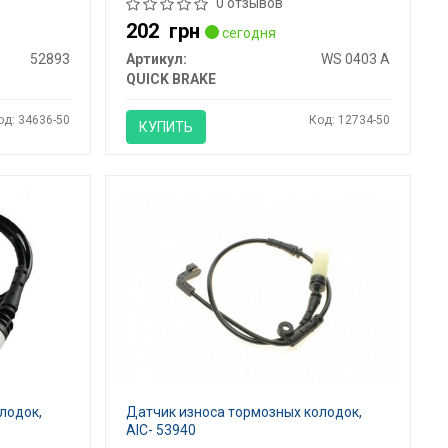
0 отзывов
202
грн
сегодня
52893
Артикул:
WS 0403 A
QUICK BRAKE
од: 34636-50
Код: 12734-50
КУПИТЬ
лодок,
Датчик износа тормозных колодок,
AIC- 53940