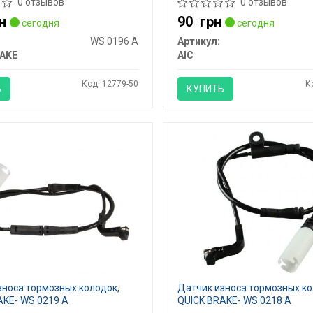
0 отзывов
0 отзывов
н
90
грн
сегодня
сегодня
WS 0196 A
Артикул:
AKE
AIC
Код: 12779-50
К
Ь
КУПИТЬ
зноса тормозных колодок,
Датчик износа тормозных ко
AKE- WS 0219 A
QUICK BRAKE- WS 0218 A