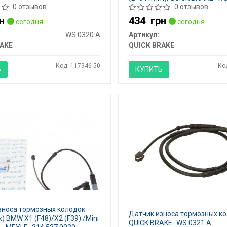
0 отзывов
0 отзывов
н
434
грн
сегодня
сегодня
WS 0320 A
Артикул:
AKE
QUICK BRAKE
Код: 117946-50
Ко
Ь
КУПИТЬ
зноса тормозных колодок
Датчик износа тормозных ко
) BMW X1 (F48)/X2 (F39) /Mini
QUICK BRAKE- WS 0321 A