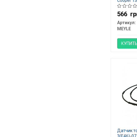
Cooper 13
566
гр
Артикул:
MEYLE
КУПИТ
Датчик т
3(E46)-07