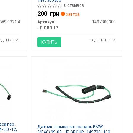
1497300300
0 отзывов
200
грн
завтра
WS 0321 A
Артикул:
1497300300
JP GROUP
од: 117992-3
Код: 119101-36
КУПИТЬ
оса пер.
Датчик тормозных колодок BMW
-5,0 -12,
3(E46) 99-05., JP GROUP- 1497301100