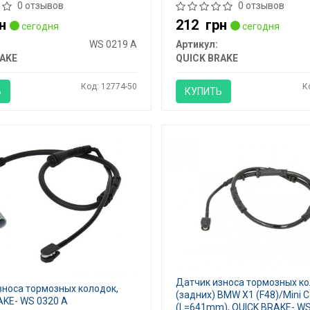
0 отзывов
0 отзывов
н
212
грн
сегодня
сегодня
WS 0219 A
Артикул:
AKE
QUICK BRAKE
Код: 12774-50
К
Ь
КУПИТЬ
Датчик износа тормозных к
зноса тормозных колодок,
(задних) BMW X1 (F48)/Mini C
AKE- WS 0320 A
(L=641mm), QUICK BRAKE- WS