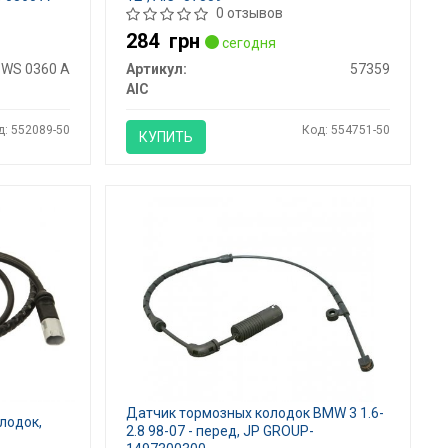
0 отзывов
284
грн
сегодня
WS 0360 A
Артикул:
57359
AIC
д: 552089-50
Код: 554751-50
КУПИТЬ
Датчик тормозных колодок BMW 3 1.6-
лодок,
2.8 98-07 - перед, JP GROUP-