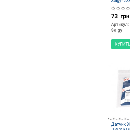
Solgy- 22
73
грн
Артикул:
Solgy
КУПИТ
Датчик 
ДИСК.КОЛ