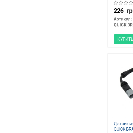
226
гр
Артикул:
QUICK BR
КУПИТ
Датчик и
QUICK BR