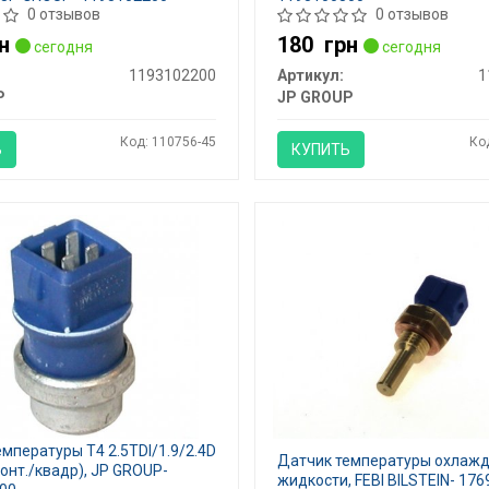
0 отзывов
0 отзывов
н
180
грн
сегодня
сегодня
1193102200
Артикул:
1
P
JP GROUP
Код: 110756-45
Ко
Ь
КУПИТЬ
мпературы T4 2.5TDI/1.9/2.4D
Датчик температуры охла
конт./квадр), JP GROUP-
жидкости, FEBI BILSTEIN- 176