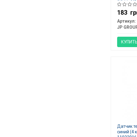
183
гр
Артикул:
JP GROU
КУПИТ
Датчик те
синий (4 