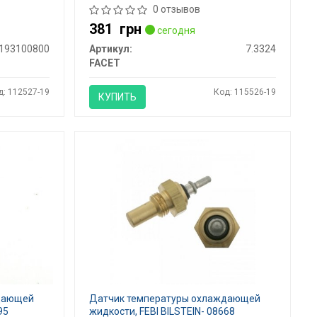
0 отзывов
381
грн
сегодня
193100800
Артикул:
7.3324
FACET
д: 112527-19
Код: 115526-19
КУПИТЬ
ждающей
Датчик температуры охлаждающей
95
жидкости, FEBI BILSTEIN- 08668