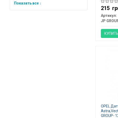
Показать все ↓
215
гр
Артикул:
JP GROU
КУПИТ
OPEL Дат
Astra,Vec
GROUP- 1