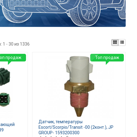
ы:
1 - 30 из 1336
оп продаж
Топ продаж
Датчик, температуры
ждающей
Escort/Scorpio/Transit -00 (2конт.), JP
39
GROUP- 1593200300