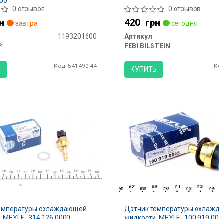
00
0 отзывов
0 отзывов
н
420
грн
завтра
сегодня
1193201600
Артикул:
P
FEBI BILSTEIN
Код: 541490-44
К
Ь
КУПИТЬ
емпературы охлаждающей
Датчик температуры охла
 MEYLE- 314 126 0000
жидкости, MEYLE- 100 919 0