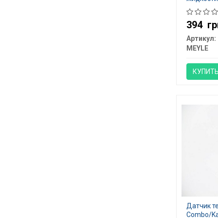
394
гр
Артикул:
MEYLE
КУПИТ
Датчик те
Combo/Kad