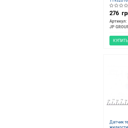
11932016
276
гр
Артикул:
JP GROU
КУПИТ
Датчик т
жидкости,