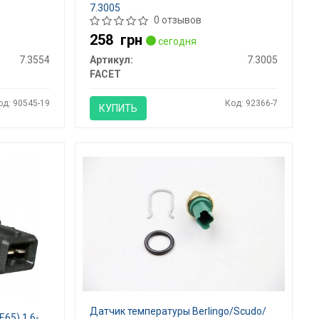
7.3005
0 отзывов
258
грн
сегодня
7.3554
Артикул:
7.3005
FACET
од: 90545-19
Код: 92366-7
КУПИТЬ
Датчик температуры Berlingo/Scudo/
E65) 1.6-