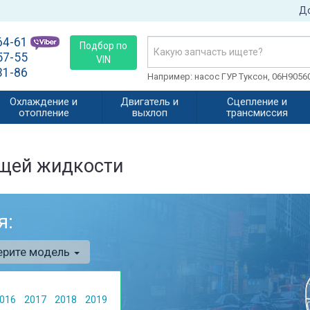
До
64-61
Подбор по
57-55
VIN
31-86
Например: насос ГУР Туксон, 06H905
Охлаждение и
Двигатель и
Сцепление и
отопление
выхлоп
трансмиссия
щей жидкости
я:
ерите модель
016
2017
2018
2019