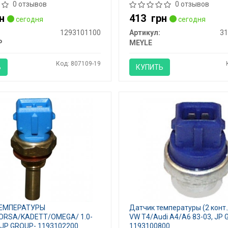
0 отзывов
0 отзывов
н
413
грн
сегодня
сегодня
1293101100
Артикул:
31
P
MEYLE
Код: 807109-19
Ь
КУПИТЬ
ТЕМПЕРАТУРЫ
Датчик температуры (2 конт.
ORSA/KADETT/OMEGA/ 1.0-
VW T4/Audi A4/A6 83-03, JP
, JP GROUP- 1193102200
1193100800