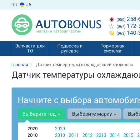
RU
UA
258-
(050)
172-
(067)
140-
(063)
Запчасти для
Подвеска и
Тормозная
ТО
рулевое
система
Главная
Датчик температуры охлаждающей жидкости
Датчик температуры охлаждаю
Начните с выбора автомобил
Выберите год
Выберите марку
Выб
2020
2020
2010
2010
2011
2012
2013
2014
2015
2