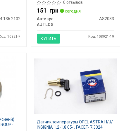
0 отзывов
151
грн
сегодня
4 136 2102
Артикул:
AS2083
AUTLOG
Код: 10321-7
Код: 108921-19
КУПИТЬ
/синий)
Датчик температуры OPEL ASTRA H/J/
 GROUP-
INSIGNIA 1.2-1.8 05- , FACET- 7.3324