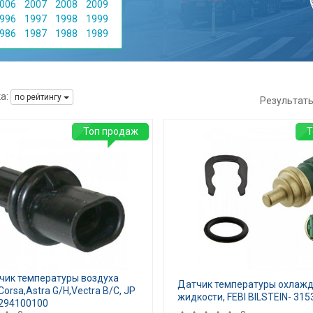
006
2007
2008
2009
996
1997
1998
1999
986
1987
1988
1989
а:
по рейтингу
Результат
Топ продаж
Т
чик температуры воздуха
Датчик температуры охла
orsa,Astra G/H,Vectra B/C, JP
жидкости, FEBI BILSTEIN- 315
294100100