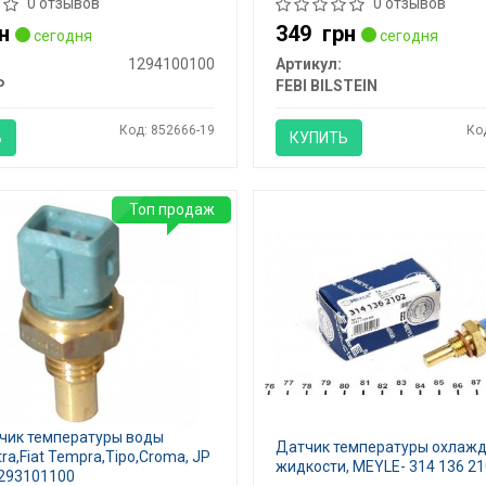
0 отзывов
0 отзывов
н
349
грн
сегодня
сегодня
1294100100
Артикул:
P
FEBI BILSTEIN
Код: 852666-19
Ко
Ь
КУПИТЬ
Топ продаж
чик температуры воды
Датчик температуры охла
tra,Fiat Tempra,Tipo,Croma, JP
жидкости, MEYLE- 314 136 2
293101100