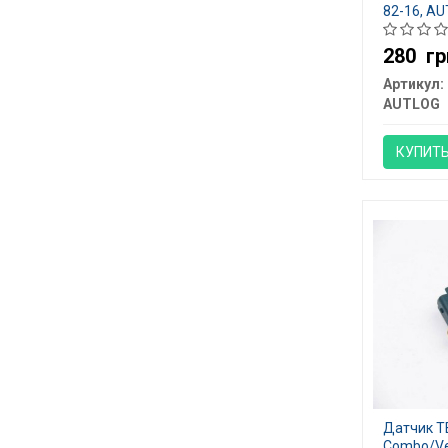
82-16, A
280
гр
Артикул:
AUTLOG
КУПИТ
Датчик Т
Combo/Vec