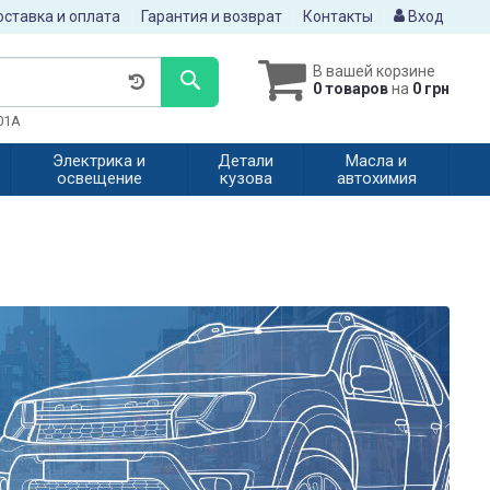
ставка и оплата
Гарантия и возврат
Контакты
Вход
В вашей корзине
0 товаров
на
0 грн
601A
Электрика и
Детали
Масла и
освещение
кузова
автохимия