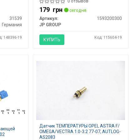
0 отзывов
179
грн
сегодня
31539
Артикул:
1593200300
Германия
JP GROUP
д: 148396-19
Код: 115604-19
КУПИТЬ
Датчик ТЕМПЕРАТУРЫ OPEL ASTRA F/
ждающей
OMEGA/VECTRA 1.0-3.2 77-07, AUTLOG-
102
AS2083