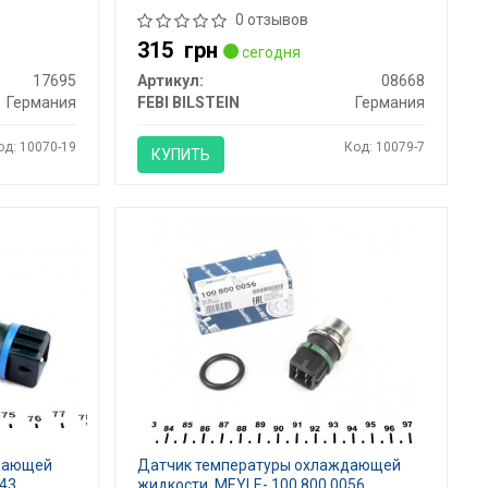
0 отзывов
315
грн
сегодня
17695
Артикул:
08668
Германия
FEBI BILSTEIN
Германия
од: 10070-19
Код: 10079-7
КУПИТЬ
ждающей
Датчик температуры охлаждающей
043
жидкости, MEYLE- 100 800 0056