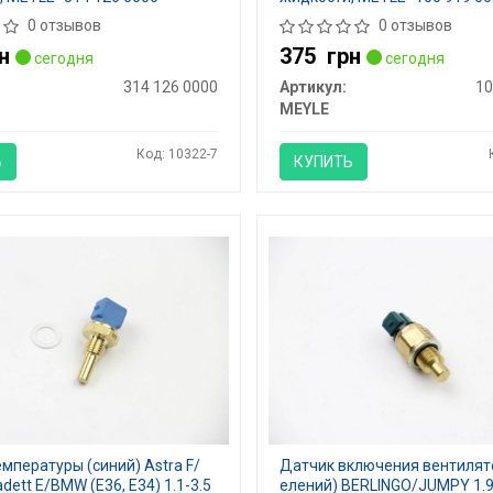
0 отзывов
0 отзывов
н
375
грн
сегодня
сегодня
314 126 0000
Артикул:
10
MEYLE
Код: 10322-7
Ь
КУПИТЬ
мпературы (синий) Astra F/
Датчик включения вентилят
ett E/BMW (E36, E34) 1.1-3.5
елений) BERLINGO/JUMPY 1.9D