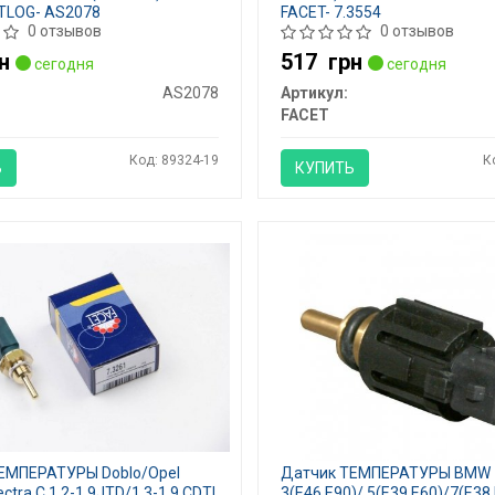
UTLOG- AS2078
FACET- 7.3554
0 отзывов
0 отзывов
н
517
грн
сегодня
сегодня
AS2078
Артикул:
FACET
Код: 89324-19
К
Ь
КУПИТЬ
ЕМПЕРАТУРЫ Doblo/Opel
Датчик ТЕМПЕРАТУРЫ BMW
tra C 1.2-1.9JTD/1.3-1.9 CDTI
3(E46,E90)/ 5(E39,E60)/7(E38,