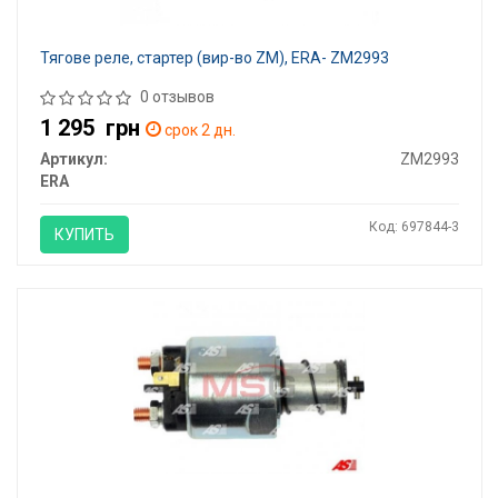
Тягове реле, стартер (вир-во ZM), ERA- ZM2993
0 отзывов
1 295
грн
срок 2 дн.
Артикул:
ZM2993
ERA
Код: 697844-3
КУПИТЬ