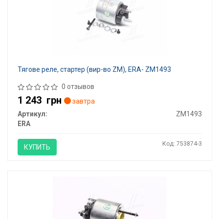
Тягове реле, стартер (вир-во ZM), ERA- ZM1493
0 отзывов
1 243
грн
завтра
Артикул:
ZM1493
ERA
Код: 753874-3
КУПИТЬ