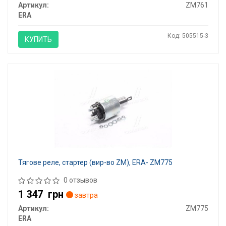
Артикул:
ZM761
ERA
Код: 505515-3
КУПИТЬ
Тягове реле, стартер (вир-во ZM), ERA- ZM775
0 отзывов
1 347
грн
завтра
Артикул:
ZM775
ERA