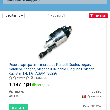
1 - 30 из 71
по рейтингу
Фильтры
Реле стартера втягивающее Renault Duster, Logan,
Sandero, Kangoo, Megane II,III,Scenic II,Laguna II/Nissan
Kubistar 1.4, 1.6 , ASAM- 30226
0 отзывов
1 197
грн
сегодня
Артикул:
30226
ASAM
Румыния
Код: 78292-7
КУПИТЬ