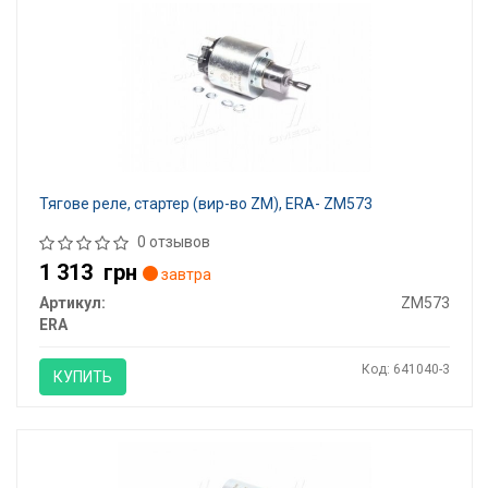
Тягове реле, стартер (вир-во ZM), ERA- ZM573
0 отзывов
1 313
грн
завтра
Артикул:
ZM573
ERA
Код: 641040-3
КУПИТЬ