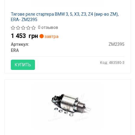
Тягове реле стартера BMW 3, 5, X3, Z3, Z4 (вир-во ZM),
ERA- ZM2395
0 отзывов
1 453
грн
завтра
Артикул:
ZM2395
ERA
Код: 483580-3
КУПИТЬ