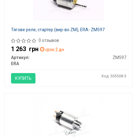
Тягове реле, стартер (вир-во ZM), ERA- ZM597
0 отзывов
1 263
грн
срок 2 дн.
Артикул:
ZM597
ERA
Код: 505508-3
КУПИТЬ