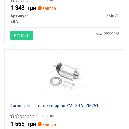
1 348
грн
завтра
Артикул:
ZM674
ERA
Код: 505511-3
КУПИТЬ
Тягове реле, стартер (вир-во ZM), ERA- ZM761
0 отзывов
1 555
грн
завтра