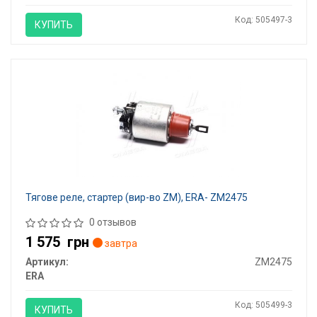
Код: 505497-3
КУПИТЬ
Тягове реле, стартер (вир-во ZM), ERA- ZM2475
0 отзывов
1 575
грн
завтра
Артикул:
ZM2475
ERA
Код: 505499-3
КУПИТЬ