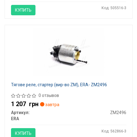
Код: 505516-3
КУПИТЬ
Тягове реле, стартер (вир-во ZM), ERA- ZM2496
0 отзывов
1 207
грн
завтра
Артикул:
ZM2496
ERA
Код: 562866-3
КУПИТЬ