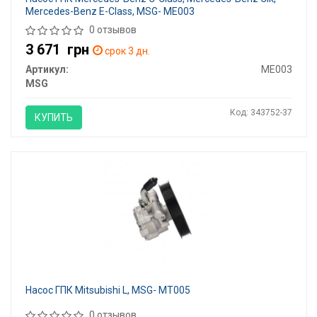
Mercedes-Benz E-Class, MSG- ME003
0 отзывов
3 671
грн
срок 3 дн.
Артикул:
ME003
MSG
Код: 343752-37
КУПИТЬ
Насос ГПК Mitsubishi L, MSG- MT005
0 отзывов