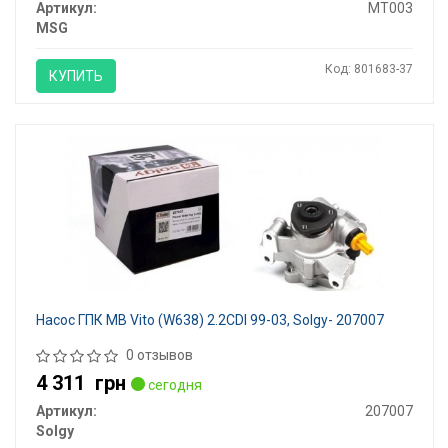
Артикул:
MT003
MSG
Код: 801683-37
КУПИТЬ
Насос ГПК MB Vito (W638) 2.2CDI 99-03, Solgy- 207007
0 отзывов
4 311
грн
сегодня
Артикул:
207007
Solgy