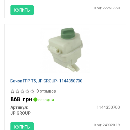
Код: 222617-50
КУПИТЬ
Бачок ГПР T5, JP GROUP- 1144350700
0 отзывов
868
грн
сегодня
Артикул:
1144350700
JP GROUP
Код: 249320-19
КУПИТЬ