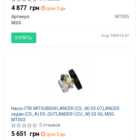
4 877
грн
срок 3 дн.
Артикул:
MT005
MSG
Код: 595016-37
КУПИТЬ
Насос ГПК MITSUBISHI LANCER (CS_W) 03-07,LANCER
седан (CS_A) 03-,OUTLANDER I (CU_W) 03-06, MSG-
MT003
0 отзывов
5 651
грн
срок 3 дн.