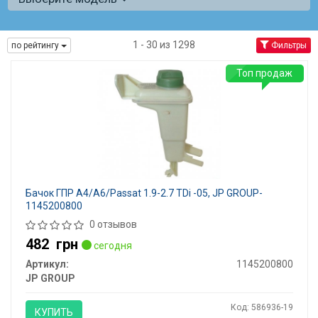
1 - 30 из 1298
по рейтингу
Фильтры
Топ продаж
Бачок ГПР A4/A6/Passat 1.9-2.7 TDi -05, JP GROUP-
1145200800
0 отзывов
482
грн
сегодня
Артикул:
1145200800
JP GROUP
Код: 586936-19
КУПИТЬ