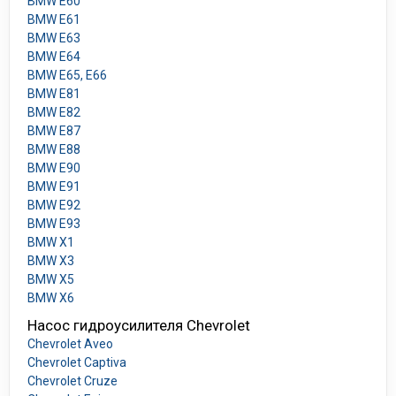
BMW E60
BMW E61
BMW E63
BMW E64
BMW E65, E66
BMW E81
BMW E82
BMW E87
BMW E88
BMW E90
BMW E91
BMW E92
BMW E93
BMW X1
BMW X3
BMW X5
BMW X6
Насос гидроусилителя Chevrolet
Chevrolet Aveo
Chevrolet Captiva
Chevrolet Cruze