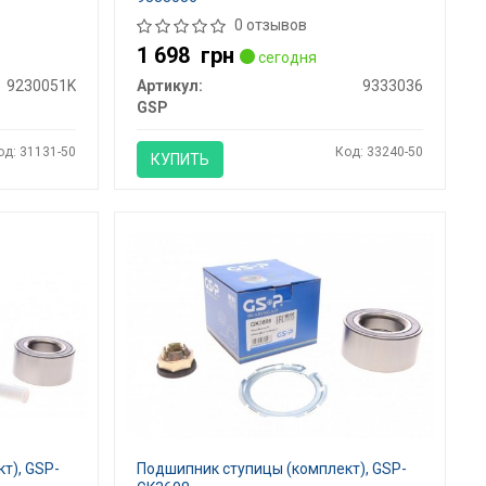
0 отзывов
1 698
грн
сегодня
9230051K
Артикул:
9333036
GSP
од: 31131-50
Код: 33240-50
КУПИТЬ
т), GSP-
Подшипник ступицы (комплект), GSP-