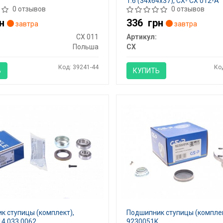
1.6 (34x64x37), CX- CX 012-A
0 отзывов
0 отзывов
н
336
грн
завтра
завтра
CX 011
Артикул:
Польша
CX
Код: 39241-44
Ко
Ь
КУПИТЬ
к ступицы (комплект),
Подшипник ступицы (комплек
4 033 0062
9230051K