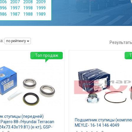
006
2007
2008
2009
996
1997
1998
1999
986
1987
1988
1989
а:
по рейтингу
Результат
Топ продаж
Т
к ступицы (передней)
Подшипник ступицы (комплек
i Pajero 88-/Hyundai Terracan
MEYLE- 16-14 146 4049
24x73.43x19.81) (к-кт), GSP-