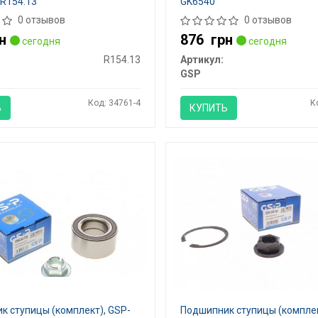
 R154.13
GK6540
0 отзывов
0 отзывов
н
876
грн
сегодня
сегодня
R154.13
Артикул:
GSP
Код: 34761-4
К
Ь
КУПИТЬ
к ступицы (комплект), GSP-
Подшипник ступицы (комплек