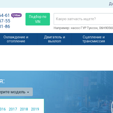
До
64-61
Подбор по
57-55
VIN
31-86
Например: насос ГУР Туксон, 06H905
Охлаждение и
Двигатель и
Сцепление и
отопление
выхлоп
трансмиссия
я:
ерите модель
016
2017
2018
2019