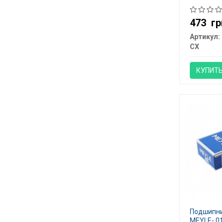
473
гр
Артикул:
CX
КУПИТ
Подшипни
MEYLE- 01