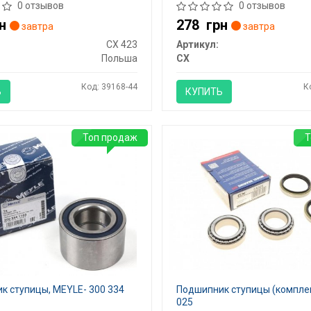
0 отзывов
0 отзывов
н
278
грн
завтра
завтра
CX 423
Артикул:
Польша
CX
Код: 39168-44
К
Ь
КУПИТЬ
Топ продаж
Т
к ступицы, MEYLE- 300 334
Подшипник ступицы (комплек
025