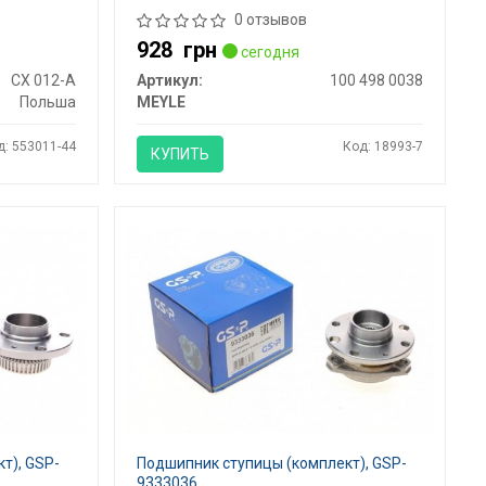
0 отзывов
928
грн
сегодня
CX 012-A
Артикул:
100 498 0038
Польша
MEYLE
д: 553011-44
Код: 18993-7
КУПИТЬ
т), GSP-
Подшипник ступицы (комплект), GSP-
9333036