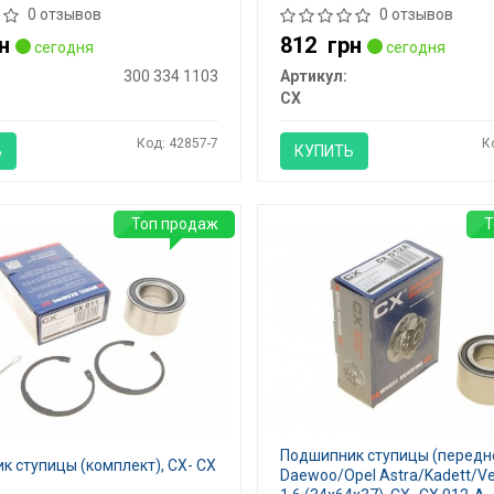
0 отзывов
0 отзывов
н
812
грн
сегодня
сегодня
300 334 1103
Артикул:
CX
Код: 42857-7
К
Ь
КУПИТЬ
Топ продаж
Т
Подшипник ступицы (передн
 ступицы (комплект), CX- CX
Daewoo/Opel Astra/Kadett/Vec