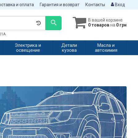
ставка и оплата
Гарантия и возврат
Контакты
Вход
В вашей корзине
0 товаров
на
0 грн
601A
Электрика и
Детали
Масла и
освещение
кузова
автохимия