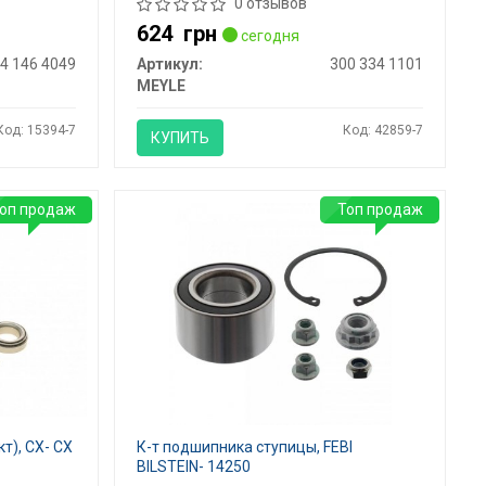
0 отзывов
624
грн
сегодня
4 146 4049
Артикул:
300 334 1101
MEYLE
Код: 15394-7
Код: 42859-7
КУПИТЬ
оп продаж
Топ продаж
т), CX- CX
К-т подшипника ступицы, FEBI
BILSTEIN- 14250