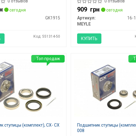
0 отзывов
0 отзывов
н
909
грн
сегодня
сегодня
GK1915
Артикул:
16-1
MEYLE
Код: 551314-50
Ь
КУПИТЬ
Топ продаж
Т
 ступицы (комплект), CX- CX
Подшипник ступицы (комплек
008