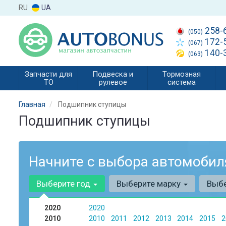
RU
UA
258-
(050)
172-
(067)
140-
(063)
Запчасти для
Подвеска и
Тормозная
ТО
рулевое
система
Главная
Подшипник ступицы
Подшипник ступицы
Начните с выбора автомобил
Выберите год
Выберите марку
Выб
2020
2020
2010
2010
2011
2012
2013
2014
2015
2