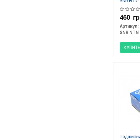
SNR NTN-
460
гр
Артикул:
SNR NTN
КУПИТ
Подшипни