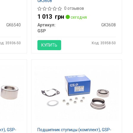
GK3608
0 отзывов
1 013
грн
сегодня
GK6540
Артикул:
GK3608
GSP
од: 35936-50
Код: 35958-50
КУПИТЬ
т), GSP-
Подшипник ступицы (комплект), GSP-