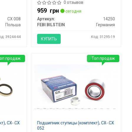
0 отзывов
959
грн
сегодня
CX 008
Артикул:
14250
Польша
FEBI BILSTEIN
Германия
од: 39244-44
Код: 31295-19
КУПИТЬ
оп продаж
Топ продаж
т), CX- CX
Подшипник ступицы (комплект), CX- CX
052