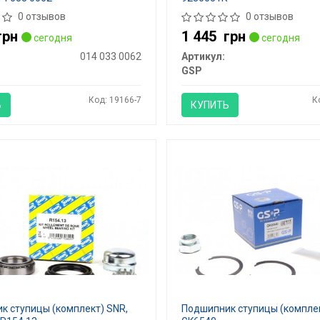
0 отзывов
0 отзывов
грн
1 445
грн
сегодня
сегодня
014 033 0062
Артикул:
GSP
Код: 19166-7
К
Ь
КУПИТЬ
к ступицы (комплект) SNR,
Подшипник ступицы (комплек