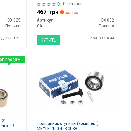
0 отзывов
467
грн
завтра
CX 025
Артикул:
CX 052
Польша
CX
Польша
од: 39231-50
Код: 39218-44
КУПИТЬ
оп продаж
ей)
Подшипник ступицы (комплект),
tra 1.3-
MEYLE- 100 498 0038