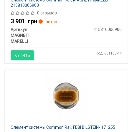
Элемент системы Common Rail, MAGNETI MARELLI-
215810006900
0 отзывов
3 901
грн
завтра
Артикул:
215810006900
MAGNETI
MARELLI
Код: 651168-44
КУПИТЬ
Элемент системы Common Rail, FEBI BILSTEIN- 171255