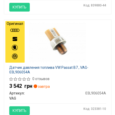
Код: 839880-44
КУПИТЬ
Оригинал
Датчик давления топлива VW Passat B7 , VAG-
03L906054A
0 отзывов
3 542
грн
завтра
Артикул:
03L906054A
VAG
Код: 323381-10
КУПИТЬ