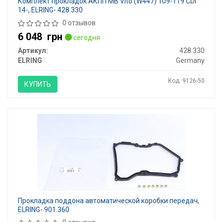
Комплект прокладок АКПП MB Vito (W447) 109-119 CDI
14-, ELRING- 428.330
0 отзывов
6 048
грн
сегодня
Артикул:
428.330
ELRING
Germany
Код: 9126-50
КУПИТЬ
Прокладка поддона автоматической коробки передач,
ELRING- 901.360