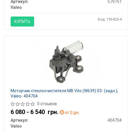
Артикул:
579751
Valeo
Код: 195420-4
КУПИТЬ
Моторчик стеклоочистителя MB Vito (W639) 03- (задн.),
Valeo- 404704
0 отзывов
6 080 - 6 540
грн.
от 0 дн.
Артикул:
404704
Valeo