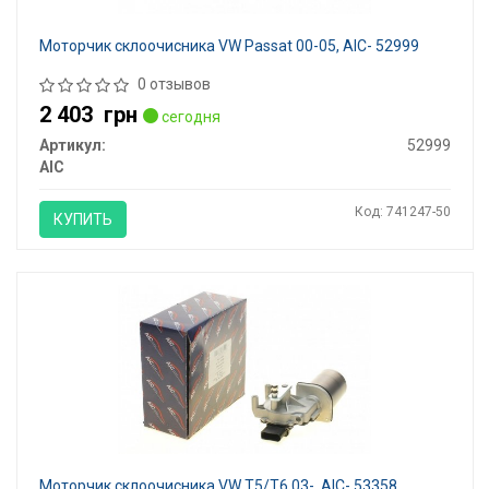
Моторчик склоочисника VW Passat 00-05, AIC- 52999
0 отзывов
2 403
грн
сегодня
Артикул:
52999
AIC
Код: 741247-50
КУПИТЬ
Моторчик склоочисника VW T5/T6 03-, AIC- 53358