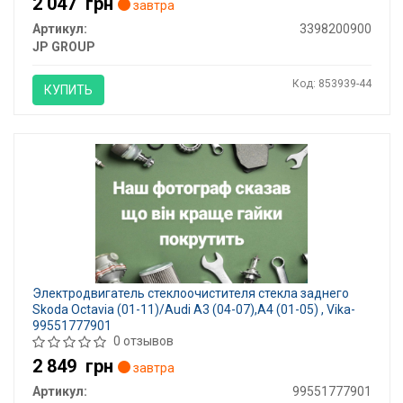
2 047
грн
завтра
Артикул:
3398200900
JP GROUP
Код: 853939-44
КУПИТЬ
Электродвигатель стеклоочистителя стекла заднего
Skoda Octavia (01-11)/Audi A3 (04-07),A4 (01-05) , Vika-
99551777901
0 отзывов
2 849
грн
завтра
Артикул:
99551777901