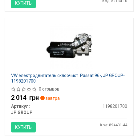
Код: 82134-10
КУПИТЬ
VW электродвигатель.склоочист. Passat 96-, JP GROUP-
1198201700
0 отзывов
2 014
грн
завтра
Артикул:
1198201700
JP GROUP
Код: 894431-44
КУПИТЬ