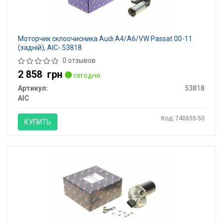
Моторчик склоочисника Audi A4/A6/VW Passat 00-11
(задній), AIC- 53818
0 отзывов
2 858
грн
сегодня
Артикул:
53818
AIC
Код: 740655-50
КУПИТЬ