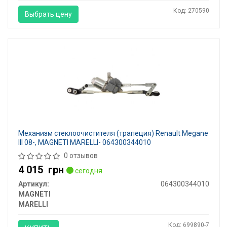
Код: 270590
Выбрать цену
Механизм стеклоочистителя (трапеция) Renault Megane
III 08-, MAGNETI MARELLI- 064300344010
0 отзывов
4 015
грн
сегодня
Артикул:
064300344010
MAGNETI
MARELLI
Код: 699890-7