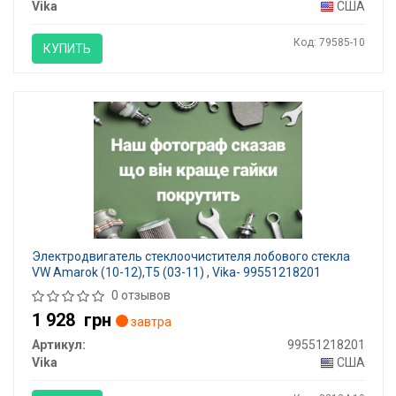
Vika
США
Код: 79585-10
КУПИТЬ
Электродвигатель стеклоочистителя лобового стекла
VW Amarok (10-12),T5 (03-11) , Vika- 99551218201
0 отзывов
1 928
грн
завтра
Артикул:
99551218201
Vika
США