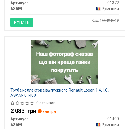
Артикул:
01372
ASAM
Румыния
Код: 1664846-19
КУПИТЬ
Труба коллектора выпускного Renault Logan 1.4,1.6 ,
ASAM- 01400
0 отзывов
2 083
грн
завтра
Артикул:
01400
ASAM
Румыния