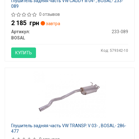
Глушитель задняя часть VW CADDY III 04- , BOSAL- 233-
089
0 отзывов
2 185
грн
завтра
Артикул:
233-089
BOSAL
Код: 579342-10
КУПИТЬ
Глушитель задняя часть VW TRANSP. V 03- , BOSAL- 286-
477