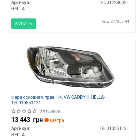
Артикул:
1ED012286021
HELLA
Код: 277857-44
КУПИТЬ
Фара основная, прав, Н4, VW CADDY III, HELLA-
1EL010551121
0 отзывов
13 443
грн
завтра
Артикул:
1EL010551121
HELLA