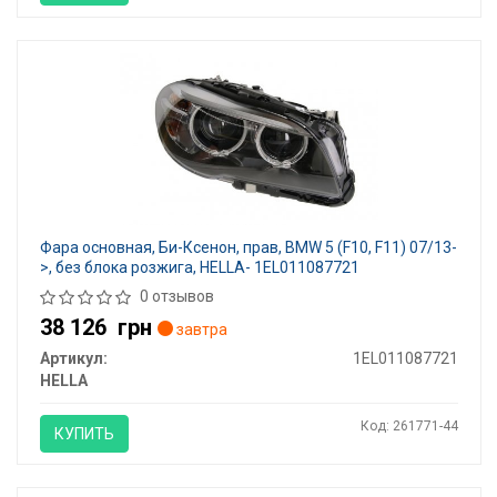
Фара основная, Би-Ксенон, прав, BMW 5 (F10, F11) 07/13-
>, без блока розжига, HELLA- 1EL011087721
0 отзывов
38 126
грн
завтра
Артикул:
1EL011087721
HELLA
Код: 261771-44
КУПИТЬ