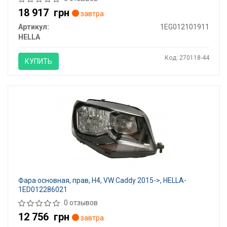
18 917
грн
завтра
Артикул:
1EG012101911
HELLA
Код: 270118-44
КУПИТЬ
Фара основная, прав, Н4, VW Caddy 2015->, HELLA-
1ED012286021
0 отзывов
12 756
грн
завтра