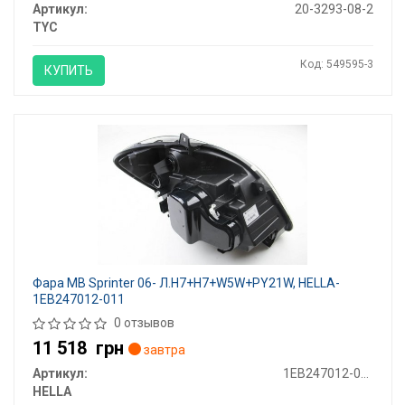
Артикул:
20-3293-08-2
TYC
Код: 549595-3
КУПИТЬ
Фара MB Sprinter 06- Л.H7+H7+W5W+PY21W, HELLA-
1EB247012-011
0 отзывов
11 518
грн
завтра
Артикул:
1EB247012-011
HELLA