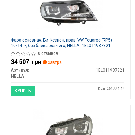
Фара основная, Би-Ксенон, прав, VW Touareg (7P5)
10/14->, без блока розжига, HELLA- 1EL011937321
0 отзывов
34 507
грн
завтра
Артикул:
1EL011937321
HELLA
Код: 261774-44
КУПИТЬ