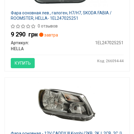
Фара основная лев., галоген, Н7/Н7, SKODA FABIA /
ROOMSTER, HELLA- 1EL247025251
0 отзывов
9 290
грн
завтра
Артикул:
1EL247025251
HELLA
Код: 266094-44
КУПИТЬ
Фара основная - 12V CADDY III Kombi (2KB, 2KJ, 2CB, 2CJ),