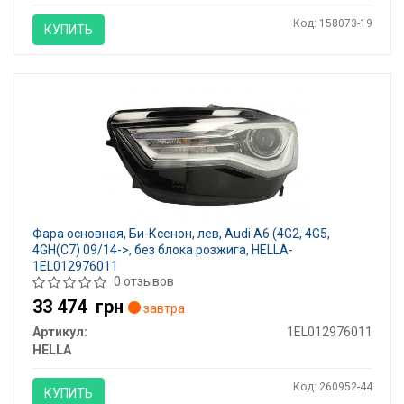
Код: 158073-19
КУПИТЬ
Фара основная, Би-Ксенон, лев, Audi A6 (4G2, 4G5,
4GH(C7) 09/14->, без блока розжига, HELLA-
1EL012976011
0 отзывов
33 474
грн
завтра
Артикул:
1EL012976011
HELLA
Код: 260952-44
КУПИТЬ