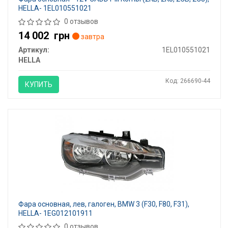
HELLA- 1EL010551021
0 отзывов
14 002
грн
завтра
Артикул:
1EL010551021
HELLA
Код: 266690-44
КУПИТЬ
Фара основная, лев, галоген, BMW 3 (F30, F80, F31),
HELLA- 1EG012101911
0 отзывов