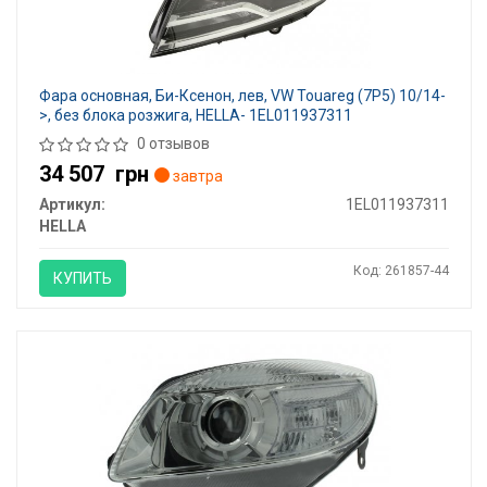
Фара основная, Би-Ксенон, лев, VW Touareg (7P5) 10/14-
>, без блока розжига, HELLA- 1EL011937311
0 отзывов
34 507
грн
завтра
Артикул:
1EL011937311
HELLA
Код: 261857-44
КУПИТЬ