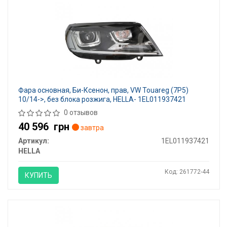
Фара основная, Би-Ксенон, прав, VW Touareg (7P5)
10/14->, без блока розжига, HELLA- 1EL011937421
0 отзывов
40 596
грн
завтра
Артикул:
1EL011937421
HELLA
Код: 261772-44
КУПИТЬ