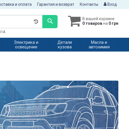
ставка и оплата
Гарантия и возврат
Контакты
Вход
В вашей корзине
0 товаров
на
0 грн
601A
Электрика и
Детали
Масла и
освещение
кузова
автохимия