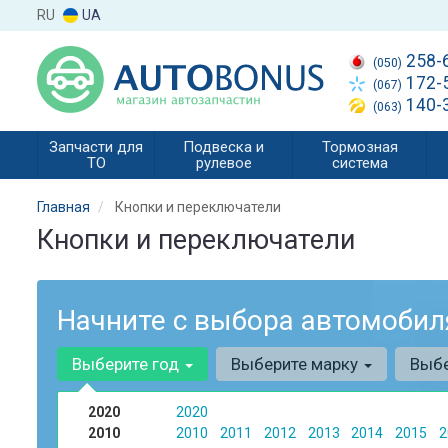
RU
UA
258-
(050)
172-
(067)
140-
(063)
Запчасти для
Подвеска и
Тормозная
ТО
рулевое
система
Главная
Кнопки и переключатели
Кнопки и переключатели
Начните с выбора автомобил
Выберите год
Выберите марку
Выб
2020
2020
2010
2010
2011
2012
2013
2014
2015
2