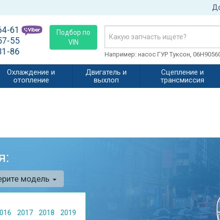
До
64-61
Подбор по
57-55
VIN
31-86
Например: насос ГУР Туксон, 06H905
Охлаждение и
Двигатель и
Сцепление и
отопление
выхлоп
трансмиссия
я:
ерите модель
016
2017
2018
2019