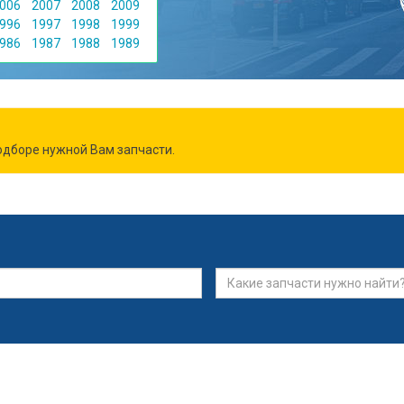
006
2007
2008
2009
996
1997
1998
1999
986
1987
1988
1989
дборе нужной Вам запчасти.