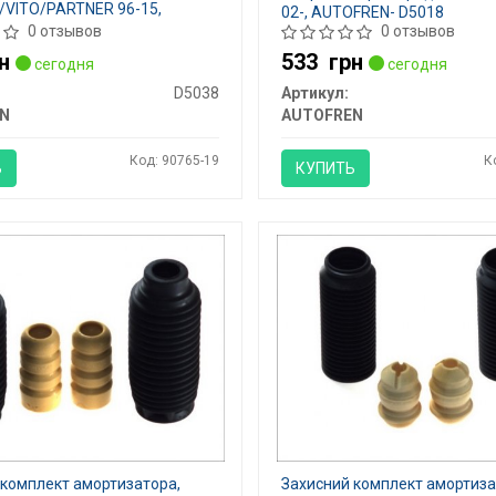
/VITO/PARTNER 96-15,
02-, AUTOFREN- D5018
- D5038
0 отзывов
0 отзывов
н
533
грн
сегодня
сегодня
D5038
Артикул:
N
AUTOFREN
Код: 90765-19
К
Ь
КУПИТЬ
 комплект амортизатора,
Захисний комплект амортиза