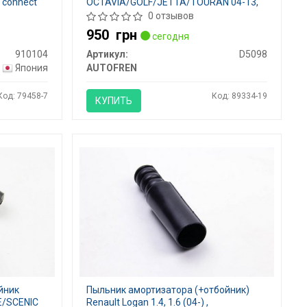
o connect
OCTAVIA/GOLF/JETTA/TOURAN 04-13,
AUTOFREN- D5098
0 отзывов
950
грн
сегодня
910104
Артикул:
D5098
Япония
AUTOFREN
Код: 79458-7
Код: 89334-19
КУПИТЬ
йник
Пыльник амортизатора (+отбойник)
E/SCENIC
Renault Logan 1.4, 1.6 (04-) ,