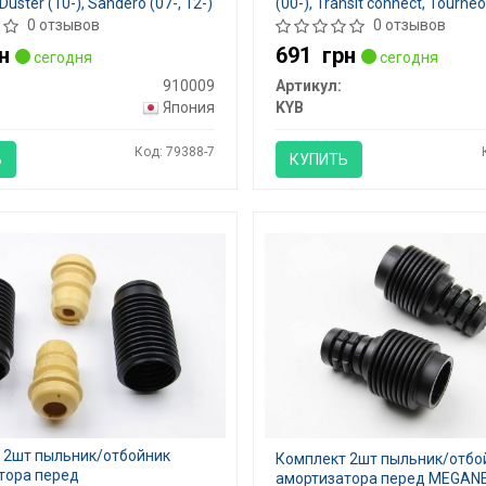
 Duster (10-), Sandero (07-, 12-)
(00-), Transit connect, Tourne
0009
(02-) , KYB- 910104
0 отзывов
0 отзывов
н
691
грн
сегодня
сегодня
910009
Артикул:
Япония
KYB
Код: 79388-7
Ь
КУПИТЬ
 2шт пыльник/отбойник
Комплект 2шт пыльник/отбо
тора перед
амортизатора перед MEGAN