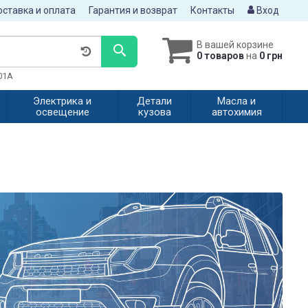
ставка и оплата
Гарантия и возврат
Контакты
Вход
В вашей корзине
0 товаров
на
0 грн
601A
Электрика и
Детали
Масла и
освещение
кузова
автохимия