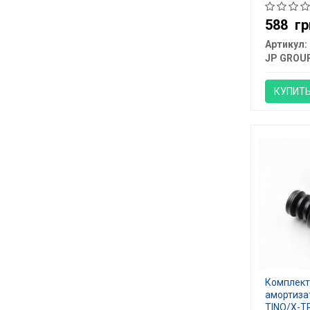
588
гр
Артикул:
JP GROU
КУПИТ
Комплект
амортиза
TINO/X-T