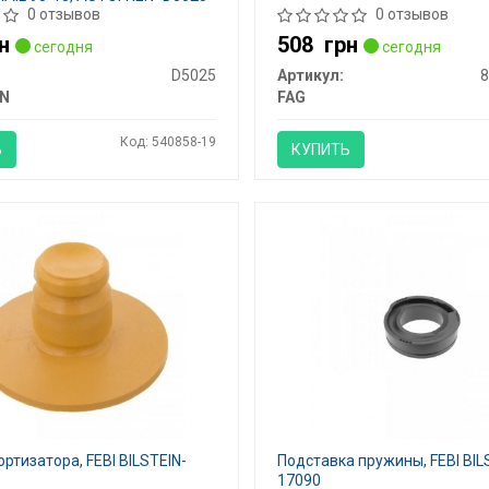
0 отзывов
0 отзывов
н
508
грн
сегодня
сегодня
D5025
Артикул:
8
N
FAG
Код: 540858-19
Ь
КУПИТЬ
ртизатора, FEBI BILSTEIN-
Подставка пружины, FEBI BIL
17090