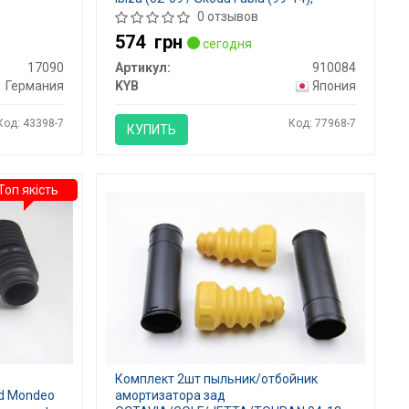
Roomster (06-) / VW Polo (94-09) , KYB-
0 отзывов
910084
574
грн
сегодня
17090
Артикул:
910084
Германия
KYB
Япония
Код: 43398-7
Код: 77968-7
КУПИТЬ
Топ якість
Комплект 2шт пыльник/отбойник
rd Mondeo
амортизатора зад