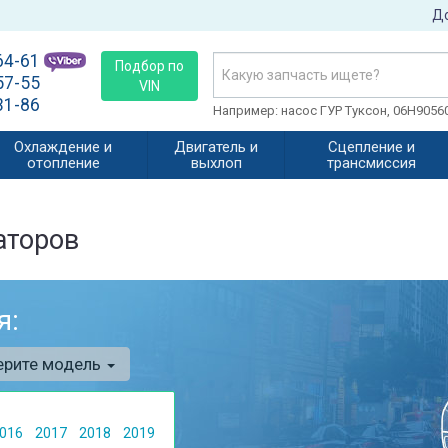
До
64-61
Подбор по
57-55
VIN
31-86
Например: насос ГУР Туксон, 06H905
Охлаждение и
Двигатель и
Сцепление и
отопление
выхлоп
трансмиссия
аторов
я:
ерите модель
016
2017
2018
2019