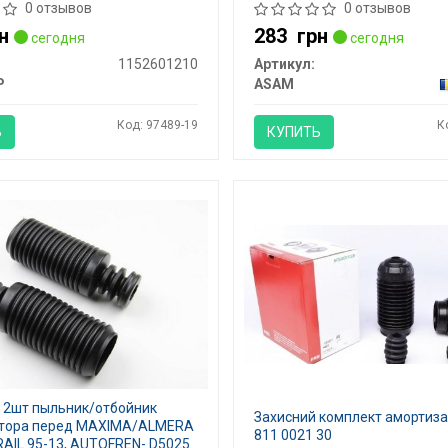
0 отзывов
0 отзывов
н
283
грн
сегодня
сегодня
1152601210
Артикул:
P
ASAM
Код: 97489-19
К
Ь
КУПИТЬ
 2шт пыльник/отбойник
Захисний комплект амортиза
тора перед MAXIMA/ALMERA
811 0021 30
RAIL 95-13, AUTOFREN- D5025