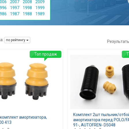
006
2007
2008
2009
996
1997
1998
1999
986
1987
1988
1989
а:
по рейтингу
Результат
Топ продаж
Т
Комплект 2шт пыльник/отбо
 комплект амортизатора,
амортизатора перед POLO/F
00 413
91-, AUTOFREN- D5048