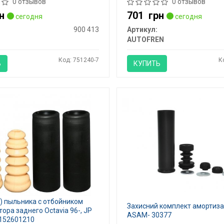
0 отзывов
0 отзывов
н
701
грн
сегодня
сегодня
900 413
Артикул:
AUTOFREN
Код: 751240-7
К
Ь
КУПИТЬ
т) пыльника с отбойником
Захисний комплект амортиза
ора заднего Octavia 96-, JP
ASAM- 30377
152601210