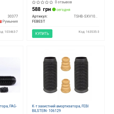
0 отзывов
588
грн
сегодня
30377
Артикул:
TSHB-SXV10RR
Румыния
FEBEST
од: 103463-7
Код: 163535-3
КУПИТЬ
тора, FAG-
К-т захистний амортизатора, FEBI
BILSTEIN- 106129