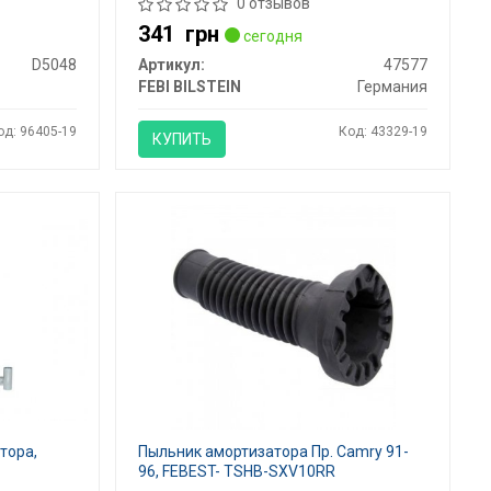
0 отзывов
341
грн
сегодня
D5048
Артикул:
47577
FEBI BILSTEIN
Германия
од: 96405-19
Код: 43329-19
КУПИТЬ
тора,
Пыльник амортизатора Пр. Camry 91-
96, FEBEST- TSHB-SXV10RR