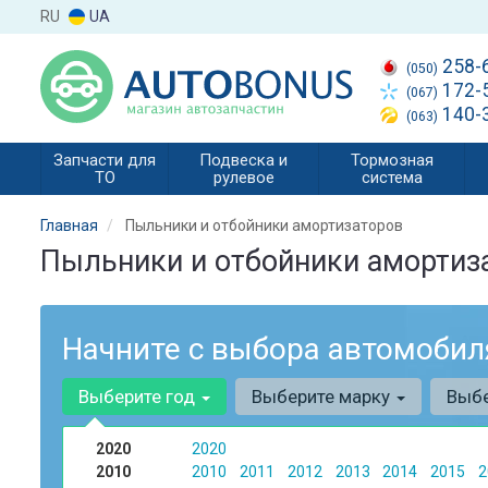
RU
UA
258-
(050)
172-
(067)
140-
(063)
Запчасти для
Подвеска и
Тормозная
ТО
рулевое
система
Главная
Пыльники и отбойники амортизаторов
Пыльники и отбойники амортиз
Начните с выбора автомобил
Выберите год
Выберите марку
Выб
2020
2020
2010
2010
2011
2012
2013
2014
2015
2