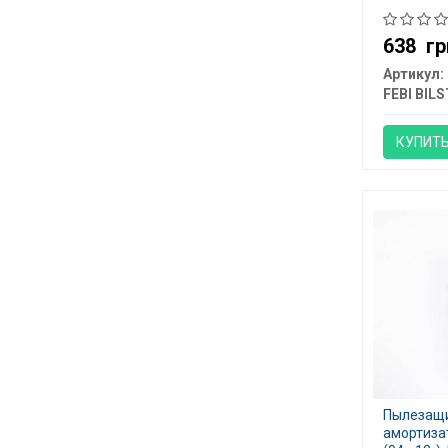
638
гр
Артикул:
FEBI BILS
КУПИТ
Пылезащи
амортизат