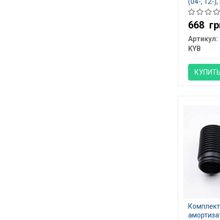
(04-, 12-),
, KYB- 91
668
гр
Артикул:
KYB
КУПИТ
Комплект
амортиза