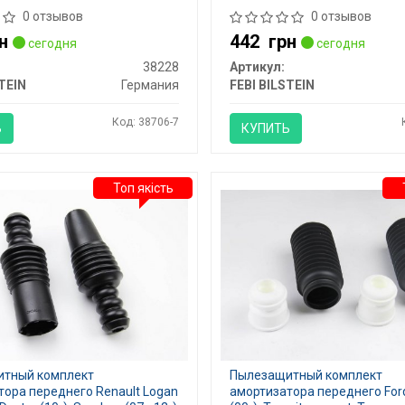
0 отзывов
0 отзывов
н
442
грн
сегодня
сегодня
38228
Артикул:
TEIN
Германия
FEBI BILSTEIN
Код: 38706-7
Ь
КУПИТЬ
Топ якість
тный комплект
Пылезащитный комплект
ора переднего Renault Logan
амортизатора переднего Fo