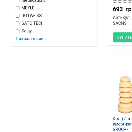
Metalcaucho
MEYLE
693
гр
ROTWEISS
Артикул:
SATO TECH
SACHS
Solgy
КУПИТ
Показать все ↓
К-кт (2 ш
амортизат
GROUP- 1