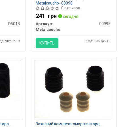
Metalcaucho- 00998
0 отзывов
241
грн
сегодня
D5018
Артикул:
00998
Metalcaucho
од: 98212-19
Код: 106345-19
КУПИТЬ
тора,
Захисний комплект амортизатора,