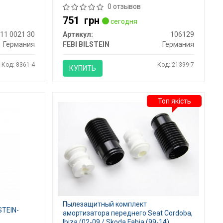
0 отзывов
751
грн
сегодня
11 0021 30
Артикул:
106129
Германия
FEBI BILSTEIN
Германия
Код: 8361-4
Код: 21399-7
КУПИТЬ
Топ якість
Пылезащитный комплект
STEIN-
амортизатора переднего Seat Cordoba,
Ibiza (02-09 / Skoda Fabia (99-14),