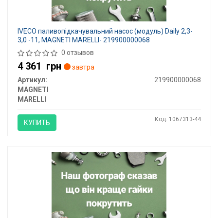
IVECO паливопідкачувальний насос (модуль) Daily 2,3-
3,0 -11, MAGNETI MARELLI- 219900000068
0 отзывов
4 361
грн
завтра
Артикул:
219900000068
MAGNETI
MARELLI
Код: 1067313-44
КУПИТЬ