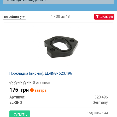
1 - 30 из 48
по рейтингу
Фильтры
Прокладка (вир-во), ELRING- 523.496
0 отзывов
175
грн
завтра
Артикул:
523.496
ELRING
Germany
Код: 33575-44
КУПИТЬ