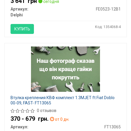
3 641
грн
сегодня
Артикул:
FE0523-12B1
Delphi
Код: 1354068-4
КУПИТЬ
Втулка крепления КВФ комплект 1.3MJET ft Fiat Doblo
00-09, FAST- FT13065
0 отзывов
370 - 679
грн.
от 0 дн.
Артикул:
FT13065