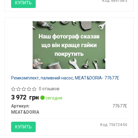
Код: 689758-3
КУПИТЬ
Ремкомплект, паливний насос, MEAT&DORIA- 77677E
0 отзывов
3 972
грн
сегодня
Артикул:
77677E
MEAT&DORIA
Код: 756724-50
КУПИТЬ