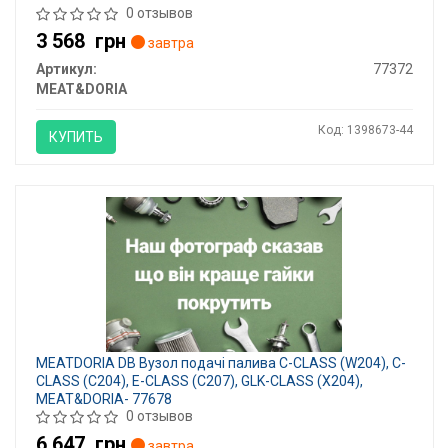
0 отзывов
3 568
грн
завтра
Артикул:
77372
MEAT&DORIA
Код: 1398673-44
КУПИТЬ
MEATDORIA DB Вузол подачі палива C-CLASS (W204), C-
CLASS (C204), E-CLASS (C207), GLK-CLASS (X204),
MEAT&DORIA- 77678
0 отзывов
6 647
грн
завтра