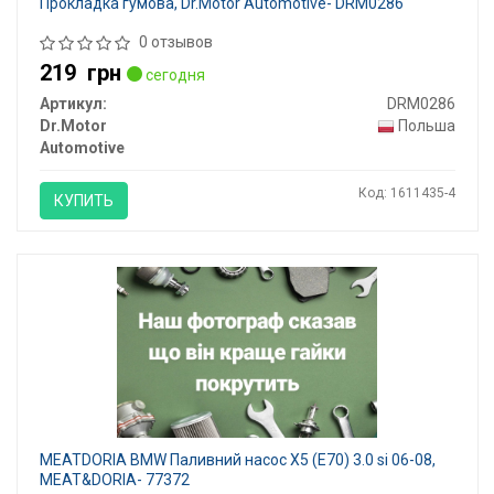
Прокладка гумова, Dr.Motor Automotive- DRM0286
0 отзывов
219
грн
сегодня
Артикул:
DRM0286
Dr.Motor
Польша
Automotive
Код: 1611435-4
КУПИТЬ
MEATDORIA BMW Паливний насос X5 (E70) 3.0 si 06-08,
MEAT&DORIA- 77372