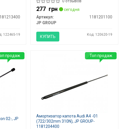
0 отзывов
277
грн
сегодня
181213400
Артикул:
1181201100
JP GROUP
д: 122465-19
Код: 120620-19
КУПИТЬ
оп продаж
Топ продаж
Амортизатор капота Audi A4 -01
n 02-, JP
(722/302mm 310N), JP GROUP-
1181204400