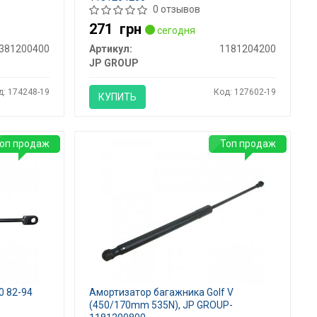
0 отзывов
271
грн
сегодня
381200400
Артикул:
1181204200
JP GROUP
д: 174248-19
Код: 127602-19
КУПИТЬ
оп продаж
Топ продаж
0 82-94
Амортизатор багажника Golf V
-
(450/170mm 535N), JP GROUP-