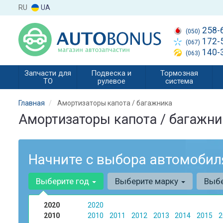
RU
UA
258-
(050)
172-
(067)
140-
(063)
Запчасти для
Подвеска и
Тормозная
ТО
рулевое
система
Главная
Амортизаторы капота / багажника
Амортизаторы капота / багажни
Начните с выбора автомобил
Выберите год
Выберите марку
Выб
2020
2020
2010
2010
2011
2012
2013
2014
2015
2