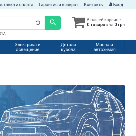
ставка и оплата
Гарантия и возврат
Контакты
Вход
В вашей корзине
0 товаров
на
0 грн
601A
Электрика и
Детали
Масла и
освещение
кузова
автохимия