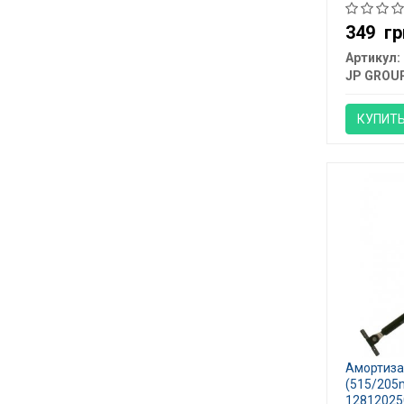
349
гр
Артикул:
JP GROU
КУПИТ
Амортиза
(515/205
12812025