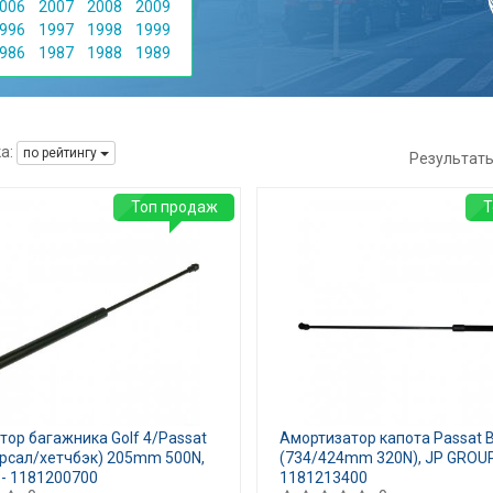
006
2007
2008
2009
996
1997
1998
1999
986
1987
1988
1989
а:
по рейтингу
Результат
Топ продаж
Т
ор багажника Golf 4/Passat
Амортизатор капота Passat 
ерсал/хетчбэк) 205mm 500N,
(734/424mm 320N), JP GROU
- 1181200700
1181213400