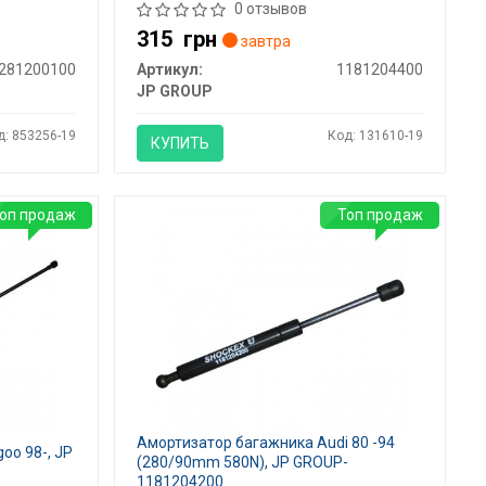
0 отзывов
315
грн
завтра
281200100
Артикул:
1181204400
JP GROUP
д: 853256-19
Код: 131610-19
КУПИТЬ
оп продаж
Топ продаж
Амортизатор багажника Audi 80 -94
oo 98-, JP
(280/90mm 580N), JP GROUP-
1181204200