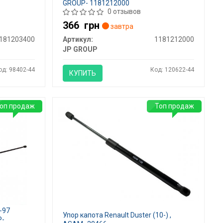
GROUP- 1181212000
0 отзывов
366
грн
завтра
181203400
Артикул:
1181212000
JP GROUP
од: 98402-44
Код: 120622-44
КУПИТЬ
оп продаж
Топ продаж
-97
Упор капота Renault Duster (10-) ,
P-