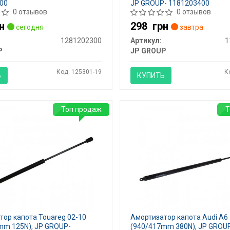
00
JP GROUP- 1181203400
0 отзывов
0 отзывов
н
298
грн
сегодня
завтра
1281202300
Артикул:
1
P
JP GROUP
Код: 125301-19
К
Ь
КУПИТЬ
Топ продаж
Т
тор капота Touareg 02-10
Амортизатор капота Audi A6 
mm 125N), JP GROUP-
(940/417mm 380N), JP GROU