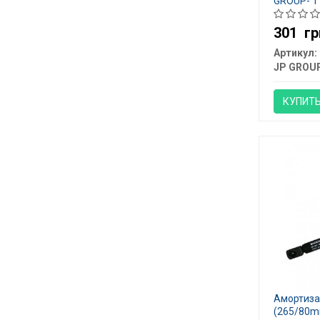
GROUP- 1
301
гр
Артикул:
JP GROU
КУПИТ
Амортизат
(265/80m