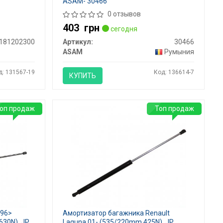
ASAM- 30466
0 отзывов
403
грн
сегодня
181202300
Артикул:
30466
ASAM
Румыния
д: 131567-19
Код: 136614-7
КУПИТЬ
оп продаж
Топ продаж
 96>
Амортизатор багажника Renault
630N), JP
Laguna 01- (535/220mm 425N), JP