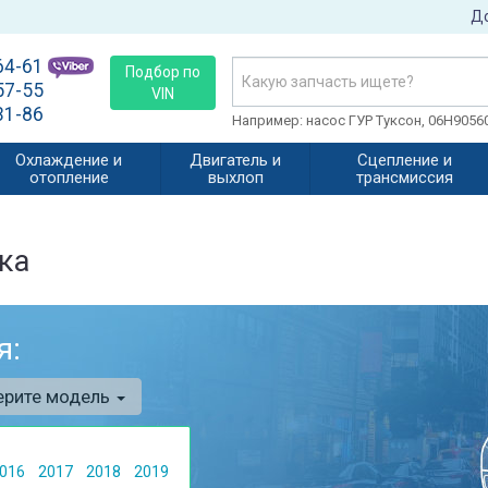
До
64-61
Подбор по
57-55
VIN
31-86
Например: насос ГУР Туксон, 06H905
Охлаждение и
Двигатель и
Сцепление и
отопление
выхлоп
трансмиссия
ка
я:
ерите модель
016
2017
2018
2019