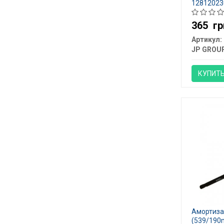
12812023
365
гр
Артикул:
JP GROU
КУПИТ
Амортиза
(539/190