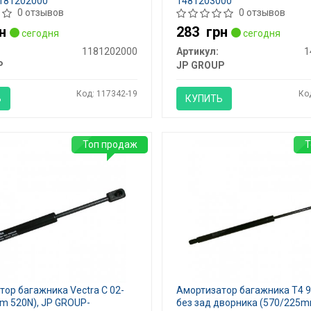
181202000
1481203000
0 отзывов
0 отзывов
н
283
грн
сегодня
сегодня
1181202000
Артикул:
1
P
JP GROUP
Код: 117342-19
Ко
Ь
КУПИТЬ
Топ продаж
Т
ор багажника Vectra C 02-
Амортизатор багажника T4 9
m 520N), JP GROUP-
без зад дворника (570/225m