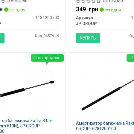
0 отзывов
0 отзывов
н
349
грн
сегодня
сегодня
1181200700
Артикул:
1
P
JP GROUP
Код: 96579-19
Ко
Ь
КУПИТЬ
Топ продаж
Т
ор багажника Zafira B 05-
Амортизатор багажника Rexto
mm 610N), JP GROUP-
GROUP- 6281200100
00