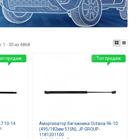
ы:
1 - 30 из 4868
оп продаж
Топ продаж
B7 10-14
Амортизатор багажника Octavia 96-10
P-
(495/182мм 515N), JP GROUP-
1181201100