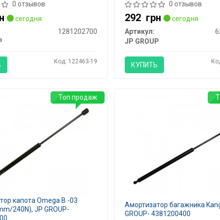
0 отзывов
0 отзывов
н
292
грн
сегодня
сегодня
1281202700
Артикул:
6
P
JP GROUP
Код: 122463-19
Ко
Ь
КУПИТЬ
Топ продаж
Т
тор капота Omega B -03
Амортизатор багажника Kang
mm/240N), JP GROUP-
GROUP- 4381200400
00