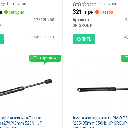
0 отзывов
0 отзывов
н
321
грн
сегодня
завтра
1281202500
Артикул:
4
P
JP GROUP
Код: 131611-19
Ко
Ь
КУПИТЬ
Топ продаж
Т
тор багажника Passat
Амортизатор капота BMW E3
b (279/95mm 520N), JP
(255/95mm 350N), JP GROUP