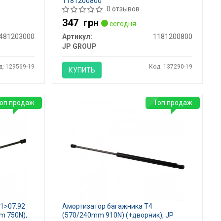
1181200800
0 отзывов
347
грн
сегодня
481203000
Артикул:
1181200800
JP GROUP
д: 129569-19
Код: 137290-19
КУПИТЬ
оп продаж
Топ продаж
1>07.92
Амортизатор багажника T4
m 750N),
(570/240mm 910N) (+дворник), JP