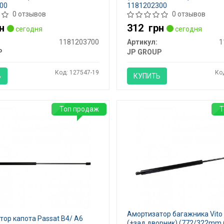
00
1181202300
0 отзывов
0 отзывов
н
312
грн
сегодня
сегодня
1181203700
Артикул:
1
P
JP GROUP
Код: 127547-19
Ко
Ь
КУПИТЬ
Топ продаж
Т
Амортизатор багажника Vito
ор капота Passat B4/ A6
(+зад.дворник) (772/322mm 