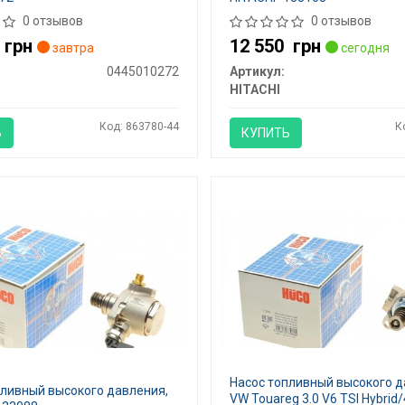
0 отзывов
0 отзывов
6
грн
12 550
грн
завтра
сегодня
0445010272
Артикул:
HITACHI
Код: 863780-44
К
Ь
КУПИТЬ
Насос топливный высокого 
пливный высокого давления,
VW Touareg 3.0 V6 TSI Hybrid/