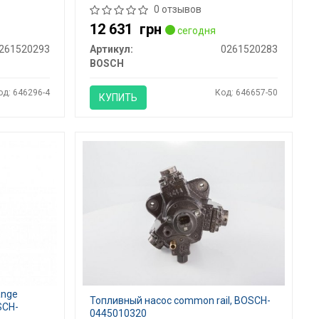
0 отзывов
12 631
грн
сегодня
261520293
Артикул:
0261520283
BOSCH
од: 646296-4
Код: 646657-50
КУПИТЬ
ange
Топливный насос common rail, BOSCH-
SCH-
0445010320