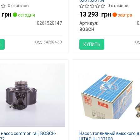
0261520134
0 отзывов
0 отзывов
8
грн
13 293
грн
сегодня
завтра
0261520147
Артикул:
0
BOSCH
Код: 647204-50
Ко
Ь
КУПИТЬ
насос common rail, BOSCH-
Насос топливный высокого д
72
HITACHI- 133108