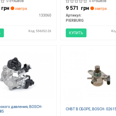
0 отзывов
0 отзывов
0
грн
9 571
грн
завтра
завтра
133060
Артикул:
PIERBURG
Код: 556052-26
Ко
Ь
КУПИТЬ
сокого давления, BOSCH-
СНВТ В СБОРЕ, BOSCH- 0261
85