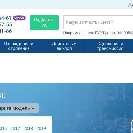
До
64-61
Подбор по
57-55
VIN
31-86
Например: насос ГУР Туксон, 06H905
Охлаждение и
Двигатель и
Сцепление и
отопление
выхлоп
трансмиссия
я:
ерите модель
016
2017
2018
2019