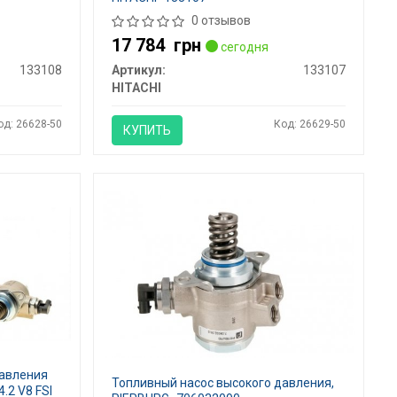
0 отзывов
17 784
грн
сегодня
133108
Артикул:
133107
HITACHI
од: 26628-50
Код: 26629-50
КУПИТЬ
давления
Топливный насос высокого давления,
4.2 V8 FSI