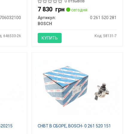
0 отзывов
7 830
грн
сегодня
706032100
Артикул:
0 261 520 281
BOSCH
д: 646533-26
Код: 58131-7
КУПИТЬ
520215
СНВТ В СБОРЕ, BOSCH- 0 261 520 151