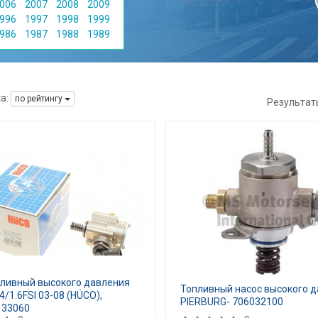
006
2007
2008
2009
996
1997
1998
1999
986
1987
1988
1989
а:
по рейтингу
Результат
пливный высокого давления
Топливный насос высокого д
4/1.6FSI 03-08 (HÜCO),
PIERBURG- 706032100
133060