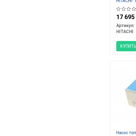
HITACHI- 
17 69
Артикул:
HITACHI
КУПИТ
Насос то