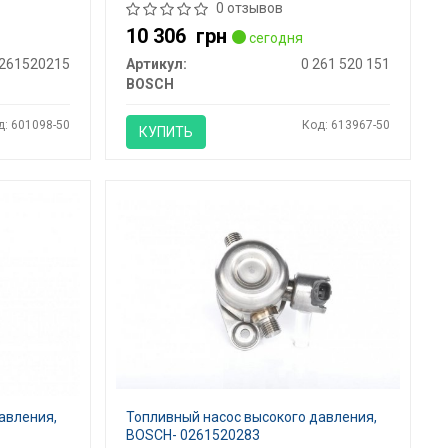
0 отзывов
10 306
грн
сегодня
261520215
Артикул:
0 261 520 151
BOSCH
д: 601098-50
Код: 613967-50
КУПИТЬ
авления,
Топливный насос высокого давления,
BOSCH- 0261520283