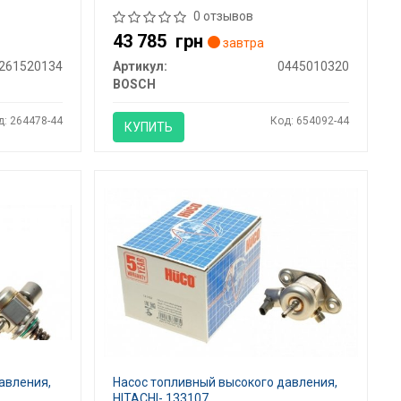
0 отзывов
43 785
грн
завтра
261520134
Артикул:
0445010320
BOSCH
д: 264478-44
Код: 654092-44
КУПИТЬ
авления,
Насос топливный высокого давления,
HITACHI- 133107