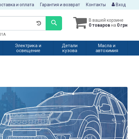
ставка и оплата
Гарантия и возврат
Контакты
Вход
В вашей корзине
0 товаров
на
0 грн
601A
Электрика и
Детали
Масла и
освещение
кузова
автохимия