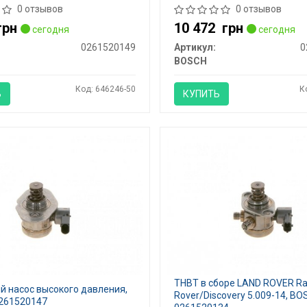
0 отзывов
0 отзывов
грн
10 472
грн
сегодня
сегодня
0261520149
Артикул:
0
BOSCH
Код: 646246-50
К
Ь
КУПИТЬ
ТНВТ в сборе LAND ROVER R
й насос высокого давления,
Rover/Discovery 5.009-14, BO
261520147