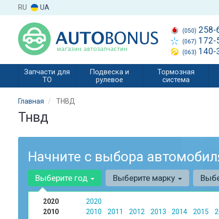
RU
UA
258-
(050)
172-
(067)
140-
(063)
Запчасти для
Подвеска и
Тормозная
ТО
рулевое
система
Главная
ТНВД
Тнвд
Начните с выбора автомобил
Выберите год
Выберите марку
Выб
2020
2020
2010
2010
2011
2012
2013
2014
2015
2