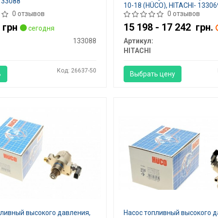
133088
10-18 (HÜCO), HITACHI- 13306
0 отзывов
0 отзывов
5
грн
15 198 - 17 242
грн.
сегодня
133088
Артикул:
HITACHI
Код: 26637-50
Ь
Выбрать цену
пливный высокого давления,
Насос топливный высокого д