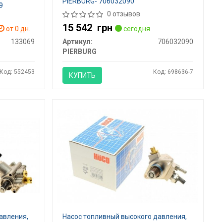
PIERBURG- 706032090
9
0 отзывов
15 542
грн
от 0 дн.
сегодня
133069
Артикул:
706032090
PIERBURG
Код: 552453
Код: 698636-7
КУПИТЬ
авления,
Насос топливный высокого давления,