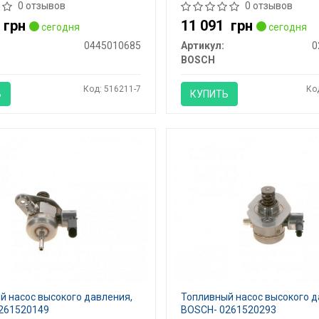
0 отзывов
0 отзывов
5
грн
11 091
грн
сегодня
сегодня
0445010685
Артикул:
0
BOSCH
Код: 516211-7
Ко
Ь
КУПИТЬ
й насос высокого давления,
Топливный насос высокого д
261520149
BOSCH- 0261520293