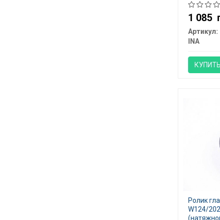
1 085
Артикул:
INA
КУПИТ
Ролик гл
W124/202
(натяжно