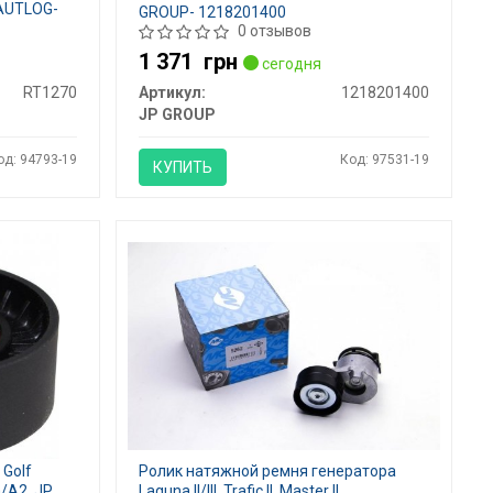
 AUTLOG-
GROUP- 1218201400
0 отзывов
1 371
грн
сегодня
RT1270
Артикул:
1218201400
JP GROUP
од: 94793-19
Код: 97531-19
КУПИТЬ
 Golf
Ролик натяжной ремня генератора
a/A2, JP
Laguna II/III, Trafic II, Master II ,