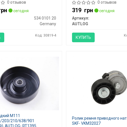
AUTLOG- RT1042
0 отзывов
0 отзывов
грн
319
грн
сегодня
сегодня
534 0101 20
Артикул:
Germany
AUTLOG
Код: 30819-4
К
Ь
КУПИТЬ
адкий M111
Ролик ремня приводного нат
/203/210/638/901
SKF- VKM32027
й), AUTLOG- RT1395