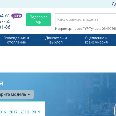
До
64-61
Подбор по
57-55
VIN
31-86
Например: насос ГУР Туксон, 06H905
Охлаждение и
Двигатель и
Сцепление и
отопление
выхлоп
трансмиссия
я:
ерите модель
016
2017
2018
2019