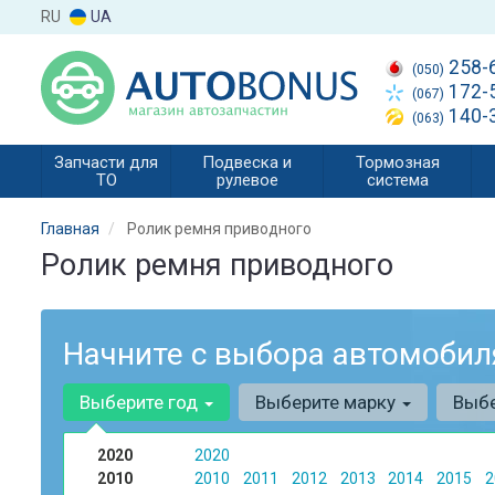
RU
UA
258-
(050)
172-
(067)
140-
(063)
Запчасти для
Подвеска и
Тормозная
ТО
рулевое
система
Главная
Ролик ремня приводного
Ролик ремня приводного
Начните с выбора автомобил
Выберите год
Выберите марку
Выб
2020
2020
2010
2010
2011
2012
2013
2014
2015
2