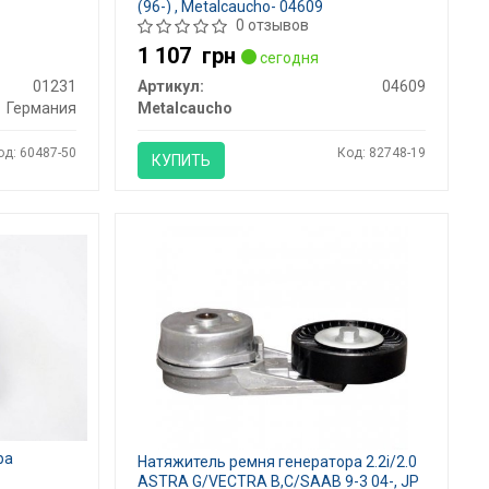
(96-) , Metalcaucho- 04609
0 отзывов
1 107
грн
сегодня
01231
Артикул:
04609
Германия
Metalcaucho
од: 60487-50
Код: 82748-19
КУПИТЬ
ра
Натяжитель ремня генератора 2.2i/2.0
ASTRA G/VECTRA B,C/SAAB 9-3 04-, JP