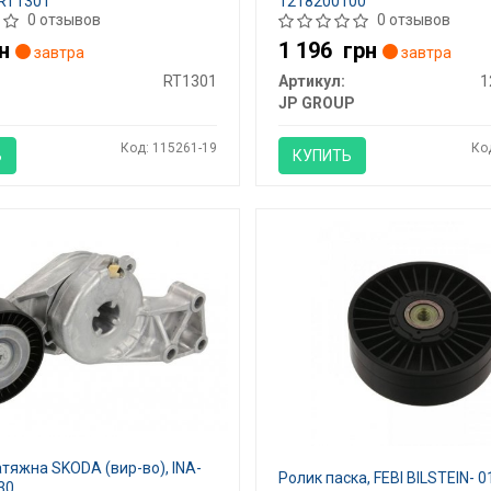
RT1301
1218200100
0 отзывов
0 отзывов
н
1 196
грн
завтра
завтра
RT1301
Артикул:
1
JP GROUP
Код: 115261-19
Ко
Ь
КУПИТЬ
тяжна SKODA (вир-во), INA-
Ролик паска, FEBI BILSTEIN- 
30