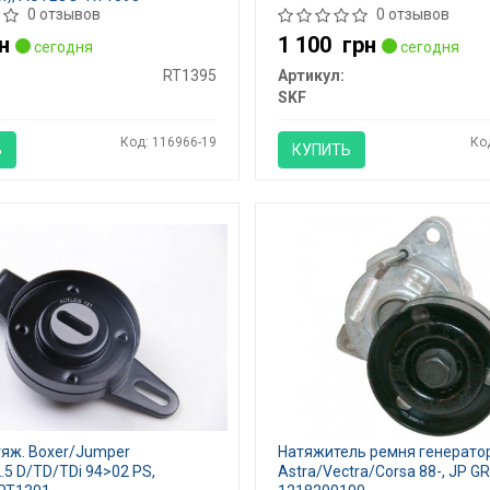
0 отзывов
0 отзывов
н
1 100
грн
сегодня
сегодня
RT1395
Артикул:
SKF
Код: 116966-19
Ко
Ь
КУПИТЬ
тяж. Boxer/Jumper
Натяжитель ремня генерато
.5 D/TD/TDi 94>02 PS,
Astra/Vectra/Corsa 88-, JP G