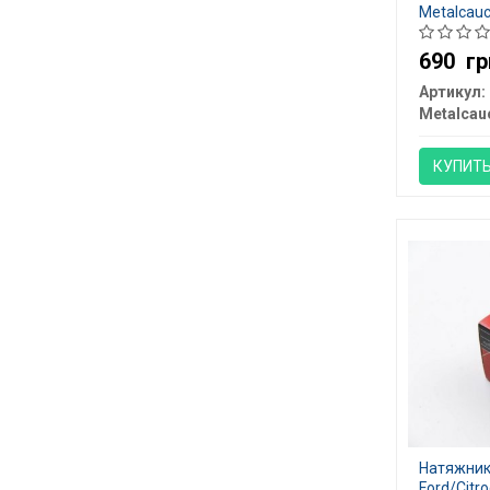
Metalcauc
690
гр
Артикул:
Metalcau
КУПИТ
Натяжник
Ford/Citro