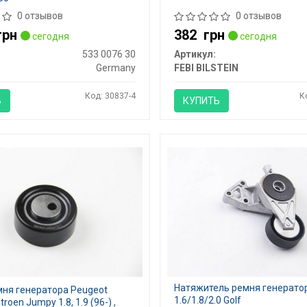
0 отзывов
0 отзывов
грн
382
грн
сегодня
сегодня
533 0076 30
Артикул:
Germany
FEBI BILSTEIN
Код: 30837-4
К
Ь
КУПИТЬ
Натяжитель ремня генерато
мня генератора Peugeot
1.6/1.8/2.0 Golf
troen Jumpy 1.8, 1.9 (96-) ,