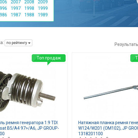
006
2007
2008
2009
996
1997
1998
1999
986
1987
1988
1989
а:
по рейтингу
Результат
Топ продаж
Т
ь ремня генератора 1.9 TDI
Натяжная планка ремня ген
sat B5/A4 97>/A6, JP GROUP-
W124/W201 (OM102), JP GRO
00
1318201100