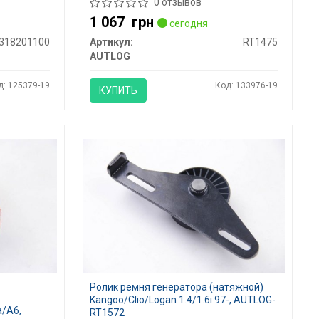
0 отзывов
1 067
грн
сегодня
318201100
Артикул:
RT1475
AUTLOG
д: 125379-19
Код: 133976-19
КУПИТЬ
Ролик ремня генератора (натяжной)
f
Kangoo/Clio/Logan 1.4/1.6i 97-, AUTLOG-
a/A6,
RT1572