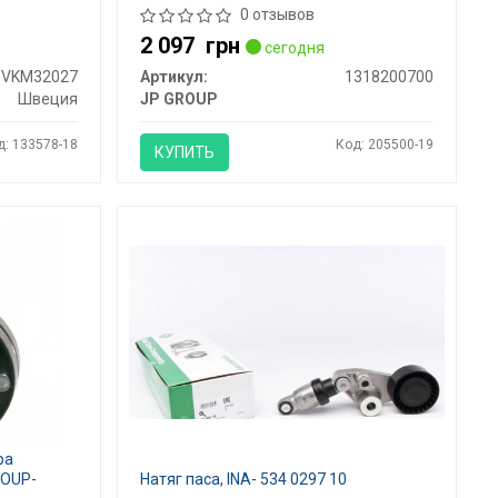
0 отзывов
2 097
грн
сегодня
VKM32027
Артикул:
1318200700
Швеция
JP GROUP
д: 133578-18
Код: 205500-19
КУПИТЬ
ра
ROUP-
Натяг паса, INA- 534 0297 10