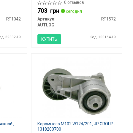
0 отзывов
703
грн
сегодня
RT1042
Артикул:
RT1572
AUTLOG
од: 89332-19
Код: 100164-19
КУПИТЬ
яжной ,
Коромысло M102 W124/201, JP GROUP-
1318200700