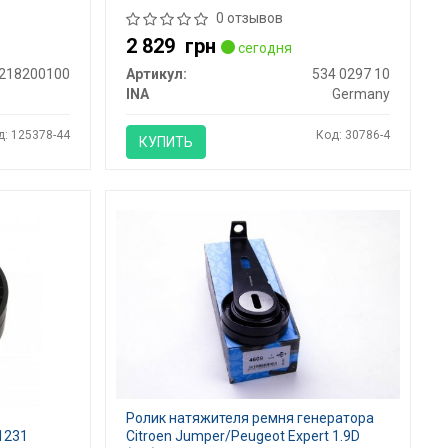
0 отзывов
2 829
грн
сегодня
218200100
Артикул:
534 0297 10
INA
Germany
д: 125378-44
Код: 30786-4
КУПИТЬ
Ролик натяжителя ремня генератора
01231
Citroen Jumper/Peugeot Expert 1.9D