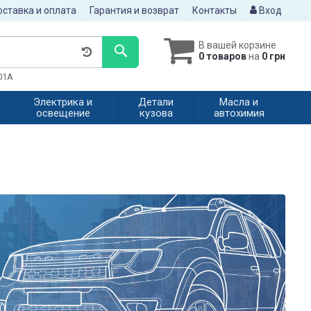
ставка и оплата
Гарантия и возврат
Контакты
Вход
В вашей корзине
0 товаров
на
0 грн
601A
Электрика и
Детали
Масла и
освещение
кузова
автохимия