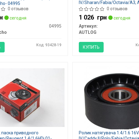
IV/Sharan/Fabia/Octavia/A3,
ho- 04995
RT1270
0 отзывов
0 отзывов
н
1 026
грн
сегодня
сегодня
04995
Артикул:
cho
AUTLOG
Код: 93428-19
К
Ь
КУПИТЬ
 паска приводного
Ролик натягувача 1.4/1.6 16V
en/Peugeot 1.4/1.6HDi 01-,
IV/Caddy II/Polo/Fabia/Octavi