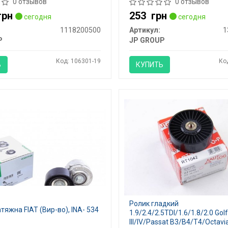
0 отзывов
0 отзывов
грн
253
грн
сегодня
сегодня
1118200500
Артикул:
1
P
JP GROUP
Код: 106301-19
Ко
Ь
КУПИТЬ
Ролик гладкий
тяжна FIAT (Вир-во), INA- 534
1.9/2.4/2.5TDI/1.6/1.8/2.0 Gol
III/IV/Passat B3/B4/T4/Octavi