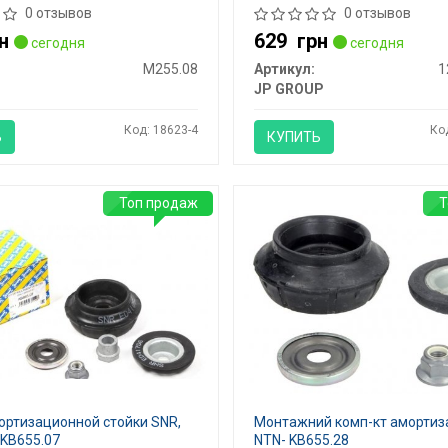
0 отзывов
0 отзывов
н
629
грн
сегодня
сегодня
M255.08
Артикул:
1
JP GROUP
Код: 18623-4
Ко
Ь
КУПИТЬ
Топ продаж
Т
ортизационной стойки SNR,
Монтажний комп-кт амортиз
 KB655.07
NTN- KB655.28