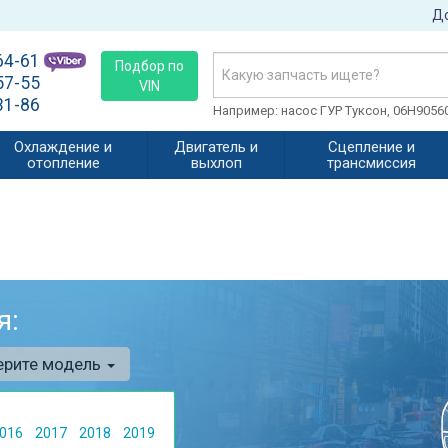
До
64-61
Подбор по
57-55
VIN
31-86
Например: насос ГУР Туксон, 06H905
Охлаждение и
Двигатель и
Сцепление и
отопление
выхлоп
трансмиссия
я:
ерите модель
016
2017
2018
2019