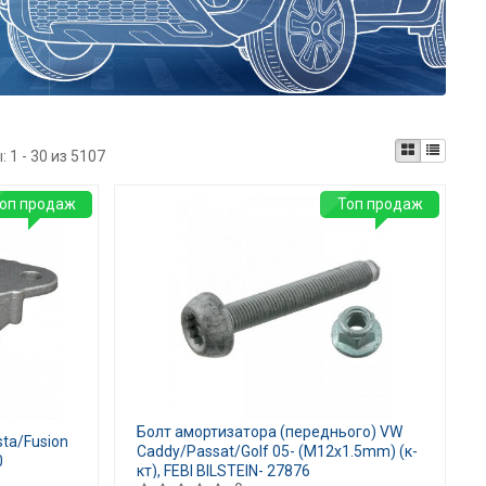
ы:
1 - 30 из 5107
оп продаж
Топ продаж
Болт амортизатора (переднього) VW
sta/Fusion
Caddy/Passat/Golf 05- (M12x1.5mm) (к-
0
кт), FEBI BILSTEIN- 27876