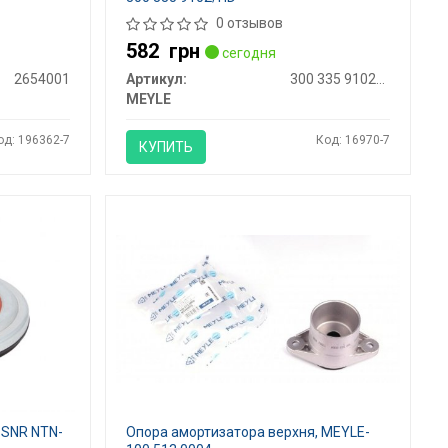
0 отзывов
582
грн
сегодня
2654001
Артикул:
300 335 9102/HD
MEYLE
од: 196362-7
Код: 16970-7
КУПИТЬ
 SNR NTN-
Опора амортизатора верхня, MEYLE-