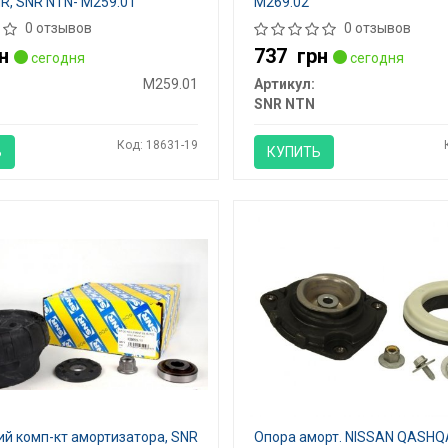
R, SNR NTN- M259.01
M269.02
0 отзывов
0 отзывов
н
737
грн
сегодня
сегодня
M259.01
Артикул:
SNR NTN
Код: 18631-19
Ь
КУПИТЬ
й комп-кт амортизатора, SNR
Опора аморт. NISSAN QASHQA