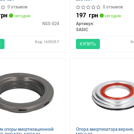
0 отзывов
0 отзывов
грн
197
грн
сегодня
сегодня
NSS-024
Артикул:
SASIC
Код: 163529-7
К
Ь
КУПИТЬ
к опоры амортизационной
Опора амортизатора верхня,