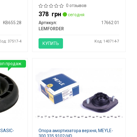
0 отзывов
378
грн
сегодня
KB655.28
Артикул:
17662 01
LEMFORDER
Код: 37517-4
Код: 140714-7
КУПИТЬ
оп продаж
 SASIC-
Опора амортизатора верхня, MEYLE-
300 335 9102/HD