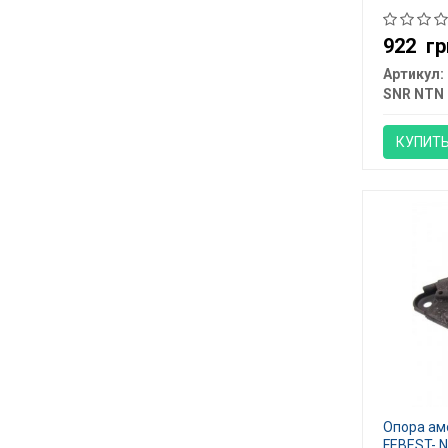
922
гр
Артикул:
SNR NTN
КУПИТ
Опора амо
FEBEST- 