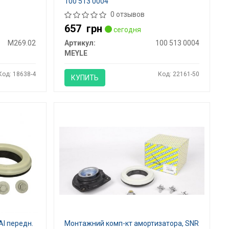
100 513 0004
0 отзывов
657
грн
сегодня
M269.02
Артикул:
100 513 0004
MEYLE
Код: 18638-4
Код: 22161-50
КУПИТЬ
I передн.
Монтажний комп-кт амортизатора, SNR