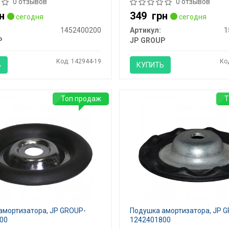
0 отзывов
0 отзывов
н
349
грн
сегодня
сегодня
1452400200
Артикул:
1
P
JP GROUP
Код: 142944-19
Ко
Ь
КУПИТЬ
Топ продаж
Т
амортизатора, JP GROUP-
Подушка амортизатора, JP 
00
1242401800