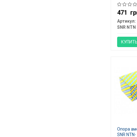
471
гр
Артикул:
SNR NTN
КУПИТ
Опора ам
SNR NTN-