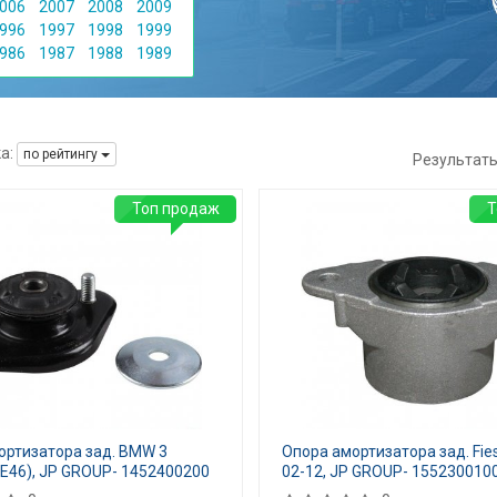
006
2007
2008
2009
996
1997
1998
1999
986
1987
1988
1989
а:
по рейтингу
Результат
Топ продаж
Т
ортизатора зад. BMW 3
Опора амортизатора зад. Fie
E46), JP GROUP- 1452400200
02-12, JP GROUP- 155230010