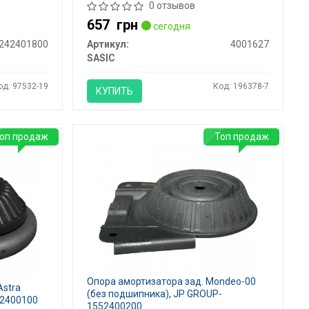
0 отзывов
657
грн
сегодня
242401800
Артикул:
4001627
SASIC
од: 97532-19
Код: 196378-7
КУПИТЬ
оп продаж
Топ продаж
Опора амортизатора зад. Mondeo-00
Astra
(без подшипника), JP GROUP-
242400100
1552400200