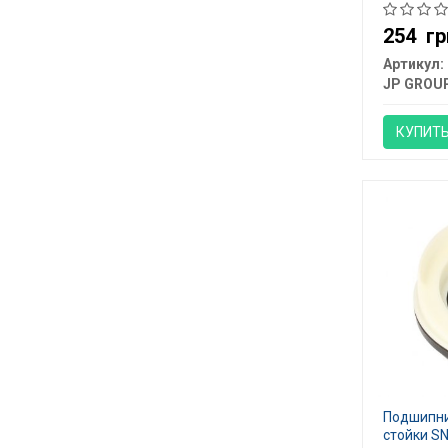
254
гр
Артикул:
JP GROU
КУПИТ
Подшипни
стойки SN