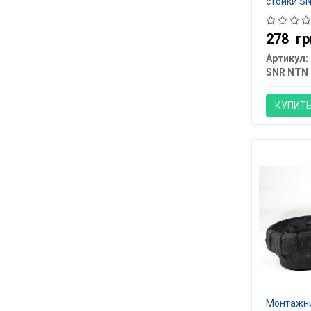
стойки SN
278
гр
Артикул:
SNR NTN
КУПИТ
Монтажни