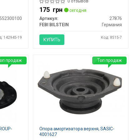
0 отзывов
175
грн
сегодня
552300100
Артикул:
27876
FEBI BILSTEIN
Германия
д: 142945-19
Код: 8515-7
КУПИТЬ
оп продаж
Топ продаж
GROUP-
Опора амортизатора верхня, SASIC-
4001627