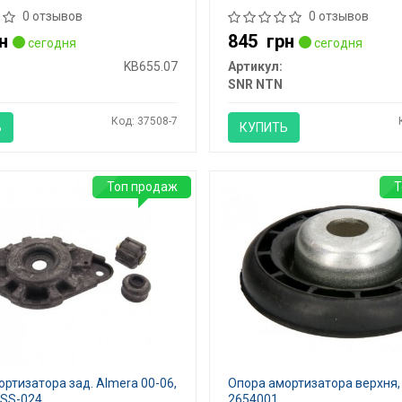
0 отзывов
0 отзывов
н
845
грн
сегодня
сегодня
KB655.07
Артикул:
SNR NTN
Код: 37508-7
Ь
КУПИТЬ
Топ продаж
Т
ртизатора зад. Almera 00-06,
Опора амортизатора верхня,
NSS-024
2654001