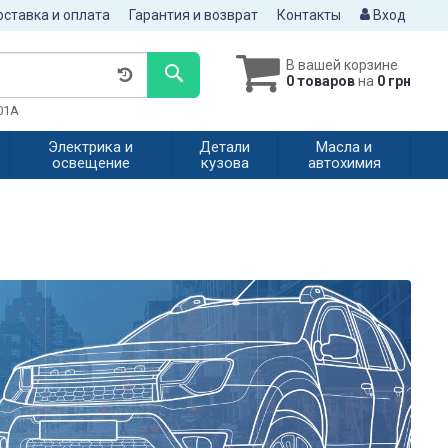
ставка и оплата
Гарантия и возврат
Контакты
Вход
В вашей корзине
0 товаров
на
0 грн
601A
Электрика и
Детали
Масла и
освещение
кузова
автохимия