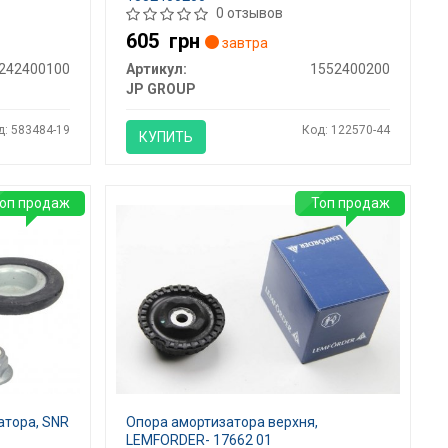
0 отзывов
605
грн
завтра
242400100
Артикул:
1552400200
JP GROUP
д: 583484-19
Код: 122570-44
КУПИТЬ
оп продаж
Топ продаж
атора, SNR
Опора амортизатора верхня,
LEMFORDER- 17662 01