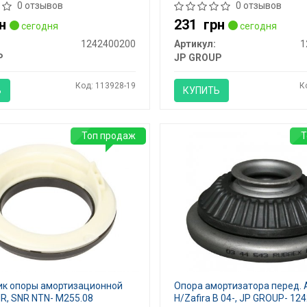
0 отзывов
0 отзывов
н
231
грн
сегодня
сегодня
1242400200
Артикул:
1
P
JP GROUP
Код: 113928-19
К
Ь
КУПИТЬ
Топ продаж
Т
к опоры амортизационной
Опора амортизатора перед. 
R, SNR NTN- M255.08
H/Zafira B 04-, JP GROUP- 1