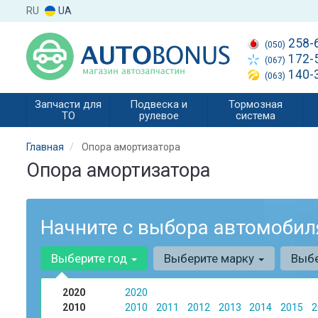
RU
UA
258-
(050)
172-
(067)
140-
(063)
Запчасти для
Подвеска и
Тормозная
ТО
рулевое
система
Главная
Опора амортизатора
Опора амортизатора
Начните с выбора автомобил
Выберите год
Выберите марку
Выб
2020
2020
2010
2010
2011
2012
2013
2014
2015
2