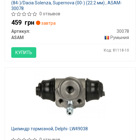
(84-)/Dacia Solenza, Supernova (00-) (22.2 мм) , ASAM-
30078
0 отзывов
459
грн
завтра
Артикул:
30078
ASAM
Румыния
Код: 81118-10
КУПИТЬ
Цилиндр тормозной, Delphi- LW49038
0 отзывов