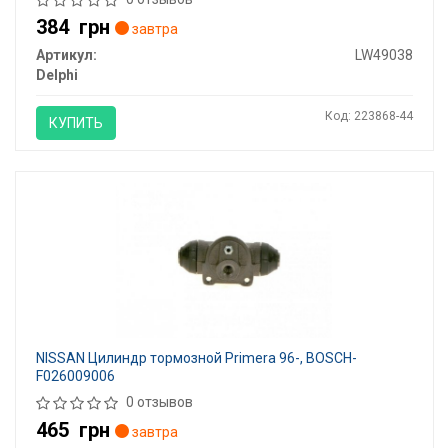
384
грн
завтра
Артикул:
LW49038
Delphi
Код: 223868-44
КУПИТЬ
NISSAN Цилиндр тормозной Primera 96-, BOSCH-
F026009006
0 отзывов
465
грн
завтра