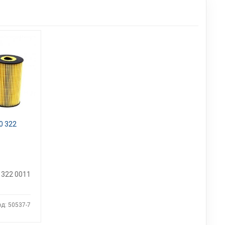
0 322
 322 0011
д: 50537-7