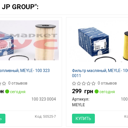
JP GROUP":
опливный, MEYLE- 100 323
Фильтр масляный, MEYLE- 10
0011
0 отзывов
0 отзывов
рн
299
грн
сегодня
сегодня
100 323 0004
Артикул:
100
MEYLE
Код: 50525-7
Ко
Ь
КУПИТЬ