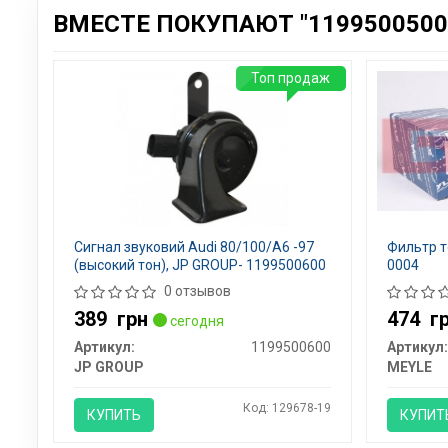
ВМЕСТЕ ПОКУПАЮТ "1199500500 
Топ продаж
Сигнал звуковий Audi 80/100/A6 -97
Фильтр т
(высокий тон), JP GROUP- 1199500600
0004
0 отзывов
389
грн
474
г
сегодня
Артикул:
1199500600
Артикул:
JP GROUP
MEYLE
Код: 129678-19
КУПИТЬ
КУПИТ