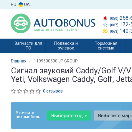
RU
UA
258-
(050)
172-
(067)
140-
(063)
Запчасти для
Подвеска и
Тормозная
ТО
рулевое
система
Главная
1199500500 JP GROUP
Сигнал звуковий Caddy/Golf V/VI/
Yeti, Volkswagen Caddy, Golf, Je
0 отзывов
Уточните
Выберите год
Выберите мар
автомобиль: