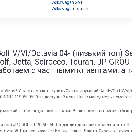
Volkswagen Golf
Volkswagen Touran
f V/VI/Octavia 04- (низький тон) Sea
Golf, Jetta, Scirocco, Touran, JP G
аботаем с частными клиентами, а 
биля? У нас вы можете купить Сигнал звуковий Caddy/Golf V/VI/Octa
an, JP GROUP 1199500500 по доступной цене. Наши менеджеры помогу
- (низький тон) менеджером сократит Ваше время на поиски, а быс
й тон) JP GROUP 1199500500 подходит для таких моделей авто: Seat 
вия, Суперб, Ети, Фольксваген Кадди, Гольф, Джета, Сирокко, Тоуран)