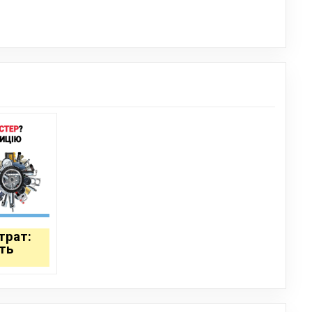
трат:
ть