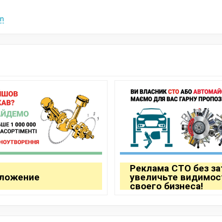
n
Реклама СТО без за
ложение
увеличьте видимос
своего бизнеса!