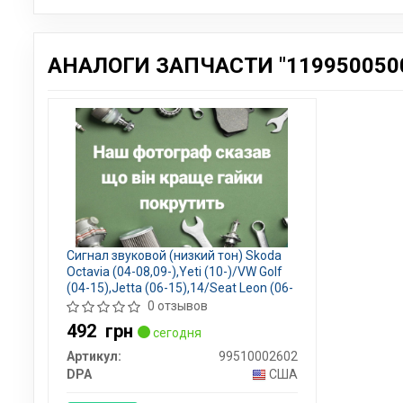
АНАЛОГИ ЗАПЧАСТИ "1199500500
Сигнал звуковой (низкий тон) Skoda
Octavia (04-08,09-),Yeti (10-)/VW Golf
(04-15),Jetta (06-15),14/Seat Leon (06-
10),Toledo (05-09) , DPA- 99510002602
0 отзывов
492
грн
сегодня
Артикул:
99510002602
DPA
США