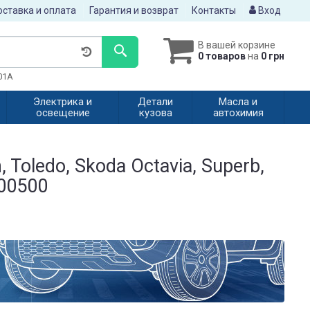
ставка и оплата
Гарантия и возврат
Контакты
Вход
В вашей корзине
0 товаров
на
0 грн
601A
Электрика и
Детали
Масла и
освещение
кузова
автохимия
 Toledo, Skoda Octavia, Superb,
500500