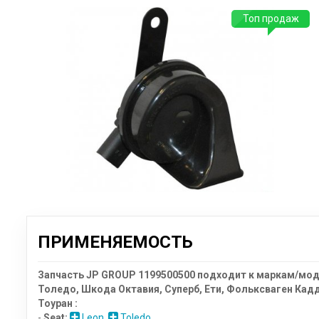
Топ продаж
ПРИМЕНЯЕМОСТЬ
Запчасть JP GROUP 1199500500 подходит к маркам/моде
Толедо, Шкода Октавия, Суперб, Ети, Фольксваген Кадд
Тоуран :
-
Seat:
Leon
,
Toledo