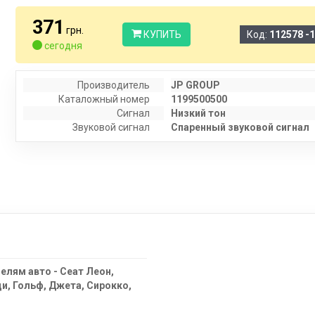
371
грн.
КУПИТЬ
Код:
112578 -
сегодня
Производитель
JP GROUP
Каталожный номер
1199500500
Сигнал
Низкий тон
Звуковой сигнал
Спаренный звуковой сигнал
лям авто - Сеат Леон,
и, Гольф, Джета, Сирокко,