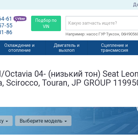
До
64-61
Подбор по
57-55
VIN
31-86
Например: насос ГУР Туксон, 06H905
Охлаждение и
Двигатель и
Сцепление и
отопление
выхлоп
трансмиссия
Octavia 04- (низький тон) Seat Leon,
tta, Scirocco, Touran, JP GROUP 1199
ку
Выберите модель