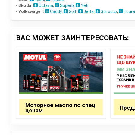
-
Skoda:
Octavia
,
Superb
,
Yeti
-
Volkswagen:
Caddy
,
Golf
,
Jetta
,
Scirocco
,
Toura
ВАС МОЖЕТ ЗАИНТЕРЕСОВАТЬ:
Моторное масло по спец
Пред
ценам