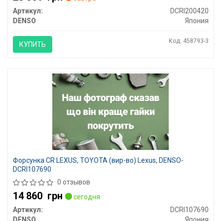
Артикул:
DCRI200420
DENSO
Япония
Код: 458793-3
КУПИТЬ
Форсунка CR LEXUS, TOYOTA (вир-во) Lexus, DENSO-
DCRI107690
0 отзывов
14 860
грн
сегодня
Артикул:
DCRI107690
DENSO
Япония