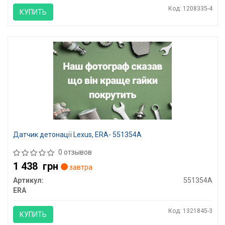
Код: 1208335-4
КУПИТЬ
Датчик детонації Lexus, ERA- 551354A
0 отзывов
1 438
грн
завтра
Артикул:
551354A
ERA
Код: 1321845-3
КУПИТЬ