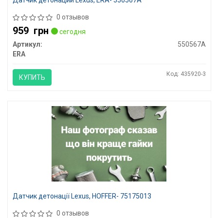
Датчик детонации Lexus, ERA- 550567A
0 отзывов
959
грн
сегодня
Артикул:
550567A
ERA
Код: 435920-3
КУПИТЬ
Датчик детонації Lexus, HOFFER- 75175013
0 отзывов