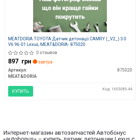
MEATDORIA TOYOTA Датчик детонації CAMRY (_V2_) 3.0
V6 96-01 Lexus, MEAT&DORIA- 875020
0 отзывов
897
грн
завтра
Артикул:
875020
MEAT&DORIA
Код: 1653085-44
КУПИТЬ
Интернет-магазин автозапчастей Автобонус
«autobonus» – купить датчик детонации Lexus с