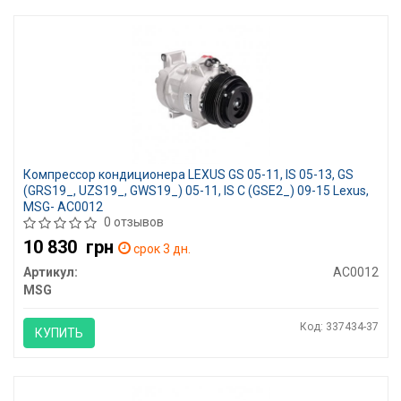
Компрессор кондиционера LEXUS GS 05-11, IS 05-13, GS
(GRS19_, UZS19_, GWS19_) 05-11, IS C (GSE2_) 09-15 Lexus,
MSG- AC0012
0 отзывов
10 830
грн
срок 3 дн.
Артикул:
AC0012
MSG
Код: 337434-37
КУПИТЬ