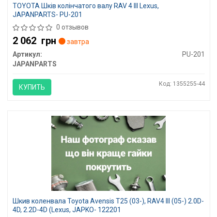
TOYOTA Шків колінчатого валу RAV 4 III Lexus,
JAPANPARTS- PU-201
0 отзывов
2 062
грн
завтра
Артикул:
PU-201
JAPANPARTS
Код: 1355255-44
КУПИТЬ
Шкив коленвала Toyota Avensis T25 (03-), RAV4 III (05-) 2.0D-
4D, 2.2D-4D (Lexus, JAPKO- 122201