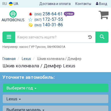
RU
UA
Доставка и оплата
Контакты
Вход
258-64-61
(050)
172-57-55
(067)
140-31-86
(063)
Например: насос ГУР Туксон, 06H905601A
Главная
Lexus
Шкив коленвала / Демфер
Шкив коленвала / Демфер Lexus
Уточните автомобиль:
Выберите год
Lexus
Выберите модель