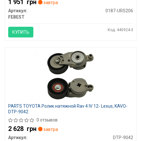
1 951
грн
завтра
Артикул:
0187-URS206
FEBEST
Код: 445924-3
КУПИТЬ
PARTS TOYOTA Ролик натяжной Rav 4 IV 12- Lexus, KAVO-
DTP-9042
0 отзывов
2 628
грн
завтра
Артикул:
DTP-9042