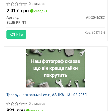
0 отзывов
2 017
грн
сегодня
Артикул:
ADG046282
BLUE PRINT
Код: 605716-4
КУПИТЬ
Трос ручного гальма Lexus, ASHIKA- 131-02-2059L
0 отзывов
921
грн