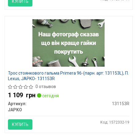
КУПИТЬ
Трос стоянкового гальма Primera 96-(парн. арт: 131153L), П.
Lexus, JAPKO- 131153R
0 отзывов
1 109
грн
сегодня
Артикул:
131153R
JAPKO
Код: 1572332-19
КУПИТЬ