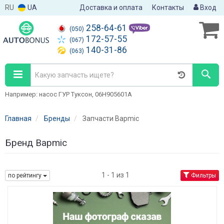
RU
UA
Доставка и оплата
Контакты
Вход
258-64-61
(050)
172-57-55
(067)
140-31-86
(063)
Например: насос ГУР Туксон, 06H905601A
Главная
Бренды
Запчасти Bapmic
Бренд Bapmic
1 - 1 из 1
по рейтингу
Фильтры