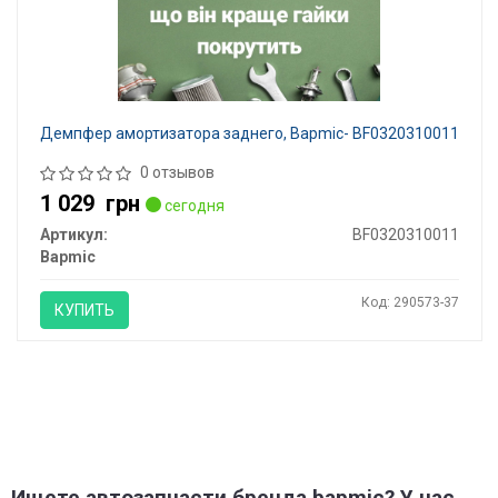
Демпфер амортизатора заднего, Bapmic- BF0320310011
0 отзывов
1 029
грн
сегодня
Артикул:
BF0320310011
Bapmic
Код: 290573-37
КУПИТЬ
Ищете автозапчасти бренда bapmic? У нас